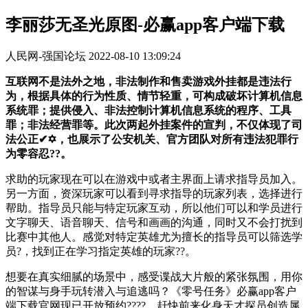
李丽莎无圣光原图-必赢app客户端下载
人民网-强国论坛
2022-08-10 13:09:24
互联网不是法外之地，非法制作和售卖游戏外挂都是违法行
为，根据具体的行为性质、情节轻重，可构成破坏计算机信息
系统罪；提供侵入、非法控制计算机信息系统的程序、工具
罪；非法经营罪等。此次两起外挂案件的宣判，不仅体现了司
法公正✔✡，也展示了公安机关、官方团队对所有违法犯罪行
为零容忍??。
求助的玩家现在可以在游戏中或者主界面上请求指导员加入。
另一方面，资深玩家可以看到寻求指导的玩家列表，选择进行
帮助。指导员只能与特定玩家互动，所以他们可以和学员进行
文字聊天、语音聊天、信号和画画的沟通，同时又不会打扰到
比赛中其他人。感觉对特定英雄尤为擅长的指导员可以筛选学
员?，找到正在学习指定英雄的玩家??。
想要在真实细腻的场景中，感受谍战大片般的紧张氛围，用你
的智谋与身手玩转潜入与追逃吗？《零号任务》必赢app客户
端下载官网现已开放预约????，赶快前来化身天才探员创造属