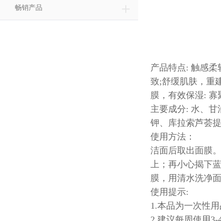
＋
畅销产品
产品特点: 触感
致;舒缓肌肤，重
膜，有效保湿: 
主要成分: 水、
钾、库拉索芦荟提
使用方法：
洁面后取出面膜
上；再小心揭下蓝
膜，用清水洗净
使用提示:
1.本品为一次性
2 建议每周使用3