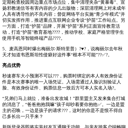
定期检查校园周边重点市场点位，集中清理夹杂“黄暴毒”、宣
扬邪教迷信等有害内容的少儿出版物；深层清理网上对未成年
人具有诱导性的不良内容；督促网络平台实施“青少年模式”并
切实发挥作用，推进重点互联网企业专设“护苗”工作站点。另
一方面，打造“护苗”品牌，开展“护苗”系列正面宣传教育活
动，打造“护苗”教育基地????，推动学校、家庭严格管理学生
使用手机等智能终端产品????。
5、麦高恩同时爆出梅丽尔·斯特里普）?♥?，说梅丽尔去年秋
天才知道韦恩斯坦性侵癖好这件事“根本不可能”??✅?。
亮点优势
秒速赛车大小预测不可以???，购票时绑定的本人有效身份证
件是本次赛事的唯一入场凭证。入场需通过人脸识别验证人
脸、有效身份证件、购票信息一致后方可本人实名入场?。
“兄弟们马上就位，准备出发攻城！”群里盟主又发来集合打城
的消息了，“爸爸抱抱我嘛”孩子却吵着要你抱他✅。一边是盟
主的召唤，一边是孩子的请求???，这时的你是不是恨不得自
己多长出一只手来？
新版登录器即将实装好友互通聊天功能，与亲友跨客户端畅聊