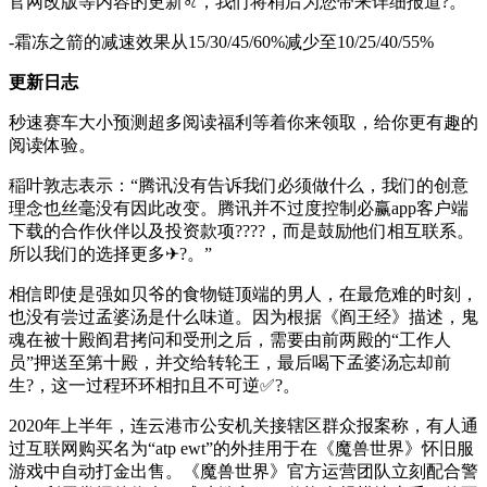
官网改版等内容的更新♌，我们将稍后为您带来详细报道?。
-霜冻之箭的减速效果从15/30/45/60%减少至10/25/40/55%
更新日志
秒速赛车大小预测超多阅读福利等着你来领取，给你更有趣的
阅读体验。
稲叶敦志表示：“腾讯没有告诉我们必须做什么，我们的创意
理念也丝毫没有因此改变。腾讯并不过度控制必赢app客户端
下载的合作伙伴以及投资款项????，而是鼓励他们相互联系。
所以我们的选择更多✈?。”
相信即使是强如贝爷的食物链顶端的男人，在最危难的时刻，
也没有尝过孟婆汤是什么味道。因为根据《阎王经》描述，鬼
魂在被十殿阎君拷问和受刑之后，需要由前两殿的“工作人
员”押送至第十殿，并交给转轮王，最后喝下孟婆汤忘却前
生?，这一过程环环相扣且不可逆✅?。
2020年上半年，连云港市公安机关接辖区群众报案称，有人通
过互联网购买名为“atp ewt”的外挂用于在《魔兽世界》怀旧服
游戏中自动打金出售。《魔兽世界》官方运营团队立刻配合警