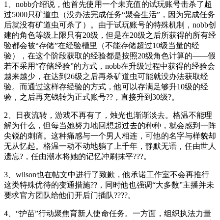
1、nobb介绍说，他首先使用一个未充值的试玩账号击杀了超
过5000只矿道虫（没办法完成任务“聚会生活”，因为完成任务
后就没有矿道虫可杀了）。由于试玩账号的特殊机制，nobb创
建的角色等级上限只有20级，但是在20级之后所获得的所有经
验都会被“存储”在经验槽里（不能存储超过10级当量的经
验），在这个阶段获取的经验都是按照20级角色计算的——假
若不采用“存储经验”的方式，nobb在升级过程中获得的经验会
越来越少，在达到26级之后再杀矿道虫可能就没办法获取经
验。而通过这样存经验的方式，他可以存满足够升10级的经
验，之后再充钱转为正式账号??，直接升到30级?。
2、日夜流转，游戏不再有了，烛光也渐渐淡去。格温不能理
解为什么，但每当她努力地回想起过去的种种，就会感到一阵
尖锐的刺痛。这种痛感与一个男人相连，可他的名字与样貌却
无从忆起。格温一动不动地躺了上千年，静默无语，任由世人
遗忘?，任由潮水将她的记忆冲刷抹平???。
3、wilson也在帖文中进行了致歉，他承诺工作室不会再推行
这类特殊优待的变通措施??，同时他也强调“大多数”主播并未
要求官方团队给他们开后门插队????。
4、“护苗”行动聚焦育新人使命任务。一方面，组织执法力量