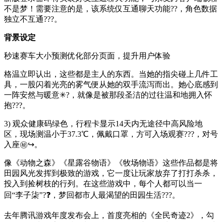
不是梦！需要注意的是，该系统仅互通聊天功能??，角色数据
独立不互通???。
背景设定
秒速赛车大小预测优化部分页面，提升用户体验
格温立即认出，这些都是主人的东西。当她的指尖碰上几件工
具，一股闪着光亮的雾气便从她的双手流泻而出。她心底感到
一阵安然与暖意✳?，就像是被那段圣洁的过往温和地拥入怀
抱???。
3) 观众健康码绿色，行程卡显示14天内无途径中高风险地
区，现场测温小于37.3℃，佩戴口罩，方可入场观赛???，对号
入座㊙↪。
像《动物之森》《星露谷物语》《牧场物语》这些作品都是将
田园风光发挥到极致的游戏，它一度让玩家放弃了打打杀杀，
投入到捡树枝的行列。在这些游戏中，每个人都可以当一
回“李子柒”?❓，梦回都市人最渴望的田园生活???。
去年腾讯游戏年度发布会上，首度亮相的《全民奇迹2》，勾