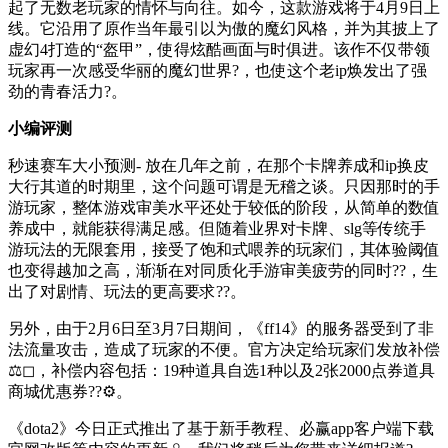
起了无数老玩家的情怀与向往。如今，这款游戏将于4月9日上
线。它沿用了原作当年最引以为傲的魔幻风格，并为其披上了
虚幻4打造的“盔甲”，使得炫酷画面与时俱进。该作不仅带领
玩家再一次感受华丽的魔幻世界?，也使这个老ip焕发出了强
劲的青春活力?。
小编评测
秒速赛车大小预测- 放在几年之前，在那个卡牌养成和ip换皮
大行其道的时期里，这个问题可谓是无稽之谈。只因那时的手
游玩家，整体游戏审美水平还处于较低的阶段，从简单的数值
养成中，就能获得满足感。但随着业界对卡牌、slg等传统手
游玩法的无限套用，接受了饱和式喂养的玩家们，其体验阈值
也变得越加之高，渐渐在对同质化手游审美疲劳的同时??，生
出了对剧情、玩法的更高要求??。
另外，由于2月6日至3月7日期间，《ff14》的服务器受到了非
法流量攻击，造成了玩家的不便。官方决定给玩家们发放补偿
⚖◻，补偿内容包括：19种道具自选1种以及2张2000点券道具
商城优惠券??⚙。
《dota2》今日正式推出了基于新手教程、必赢app客户端下载