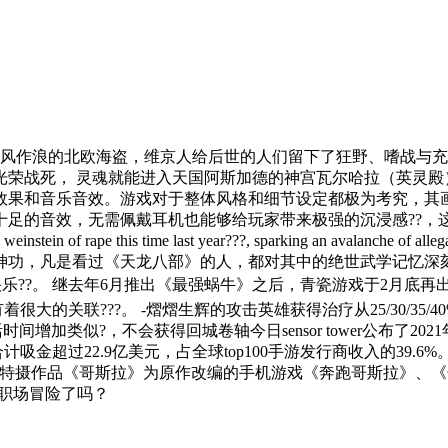
兴风作浪的北欧海盗，维京人给后世的人们留下了狂野、嗜战与
荣战死， 灵魂就能进入天国阿斯加德的神宫瓦尔哈拉（英灵殿）
效果和音乐音效。游戏对于整体风格和细节设定都极为考究，其
十足的音效，无需佩戴耳机也能够给玩家带来极强的沉浸感??，
 of rape this time last year???, sparking an avalanche of all
神功，凡是看过《天龙八部》的人，都对其中的绝世武学记忆深
。 继去年6月推出《最强蜗牛》之后，青瓷游戏于2月底再出爆款r
大的关联???。 -熠熠生辉的攻击英雄获得治疗从25/30/35/40
类似?，不会获得回城卷轴今日sensor tower公布了2021年3月中
合计吸金超过22.9亿美元，占全球top100手游发行商收入的39
3部以日本经典特摄作品《哥斯拉》为原作改编的手机游戏《奔跑哥斯拉
的职场冒险了吗？