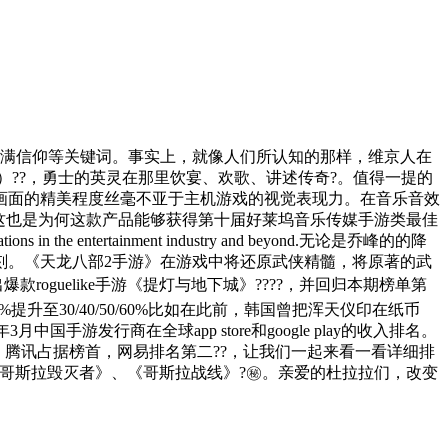
充满信仰等关键词。事实上，就像人们所认知的那样，维京人在
??，勇士的英灵在那里饮宴、欢歌、讲述传奇?。值得一提的
画面的精美程度丝毫不亚于主机游戏的视觉表现力。在音乐音效
这也是为何这款产品能够获得第十届好莱坞音乐传媒手游类最佳
egations in the entertainment industry and beyond.无论是乔峰的的降
刻。《天龙八部2手游》在游戏中将还原武侠精髓，将原著的武
oguelike手游《提灯与地下城》????，并回归本期榜单第
%提升至30/40/50/60%比如在此前，韩国曾把浑天仪印在纸币
国手游发行商在全球app store和google play的收入排名。
.6%。腾讯占据榜首，网易排名第二??，让我们一起来看一看详细排
》、《哥斯拉毁灭者》、《哥斯拉战线》?㊙。亲爱的杜拉拉们，改变