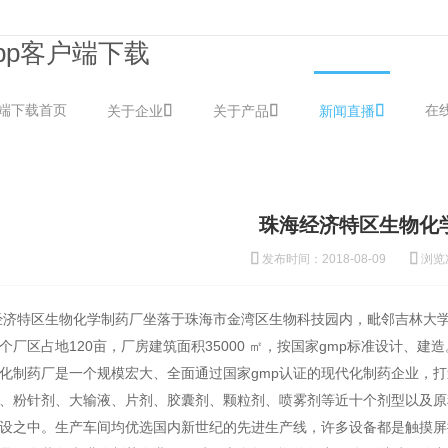
pp客户端下载
户端下载首页
在
关于企业
关于产品
新闻直播
珠海经济特区生物化
发布时间：2018-08-09
浏览
特区生物化学制药厂坐落于珠海市金湾区生物科技园内，毗邻吉林大学
个厂区占地120亩，厂房建筑面积35000 ㎡，按国家gmp标准设计、建造
制药厂是一个规模宏大、全面通过国家gmp认证的现代化制药企业，打
、粉针剂、大输液、片剂、胶囊剂、颗粒剂、喷雾剂等近十个剂型以及原
设之中。生产车间均优选国内新世纪的先进生产线，许多设备都是触摸屏