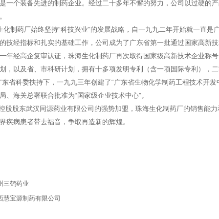
是一个装备先进的制药企业。经过二十多年不懈的努力，公司以过硬的产
。
制药厂始终坚持“科技兴业”的发展战略，自一九九二年开始就一直是广
的技经指标和扎实的基础工作，公司成为了广东省第一批通过国家高新技
一年经高企复审认证，珠海生化制药厂再次取得国家级高新技术企业称号
划，以及省、市科研计划，拥有十多项发明专利（含一项国际专利），二
广东省科委扶持下，一九九三年创建了“广东省生物化学制药工程技术开发
局、海关总署联合批准为“国家级企业技术中心”。
股东武汉同源药业有限公司的强势加盟，珠海生化制药厂的销售能力和
界疾病患者带去福音，争取再造新的辉煌。
州三鹤药业
西慧宝源制药有限公司