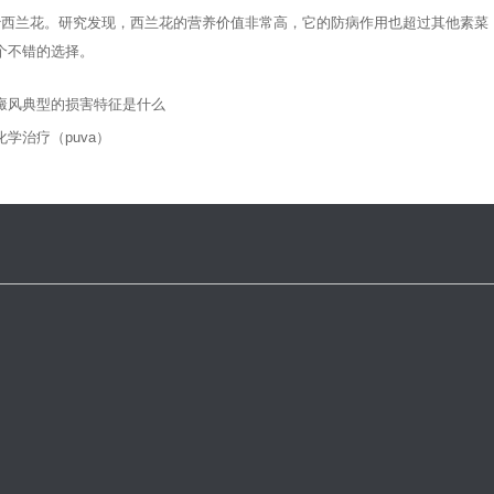
兰花。研究发现，西兰花的营养价值非常高，它的防病作用也超过其他素菜，
个不错的选择。
癜风典型的损害特征是什么
化学治疗（puva）