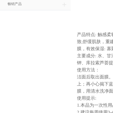
＋
畅销产品
产品特点: 触感
致;舒缓肌肤，重
膜，有效保湿: 
主要成分: 水、
钾、库拉索芦荟提
使用方法：
洁面后取出面膜
上；再小心揭下蓝
膜，用清水洗净
使用提示:
1.本品为一次性
2 建议每周使用3