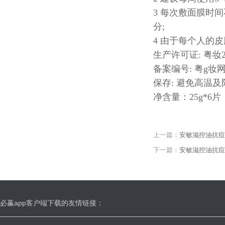
3 每次敷面膜时
分;
4 由于每个人的
生产许可证: 粤妆2016
备案编号: 粤g妆网备
保存: 避免高温
净含量：25g*6片
上一篇：
安敏滋控油抗痘
下一篇：
安敏滋控油抗痘
必赢app客户端下载的友情链接：