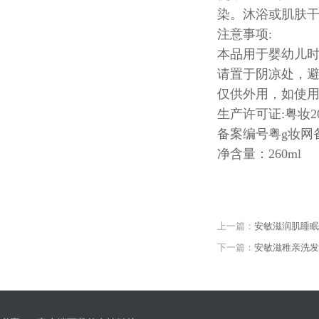
染。沐浴或肌肤
注意事项:
本品用于婴幼儿时
请置于阴凉处，避
仅供外用，如使
生产许可证:粤妆2016
备案编号粤g妆网备字
净含量：260ml
上一篇：
安敏滋润肌睡眠
下一篇：
安敏滋稚亲洗发