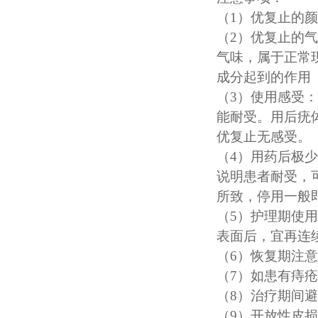
（
1）优复止的
（
2）优复止的
气味，属于正常
成分起到的作用
（
3）使用感受
能耐受。用后疣
优复止无感受。
（
4）用药后极
说明患者耐受，
所致，停用一般
（
5）护理期使用
表面后，宜再连
（
6）恢复期注
（
7）如患有痔
（
8）治疗期间
（
9）开放性皮