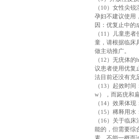
（
10）女性尖
孕妇不建议使用
因：优复止中的
（
11）儿童患者
童，请根据临床
做主动推广。
（
12）无疣体
议患者使用优复
法目前还没有充
（
13）起效时间
w），而跖疣和扁
（
14）效果体
（
15）稀释用
（
16）关于临
能的，但需要综
素，不能一概而