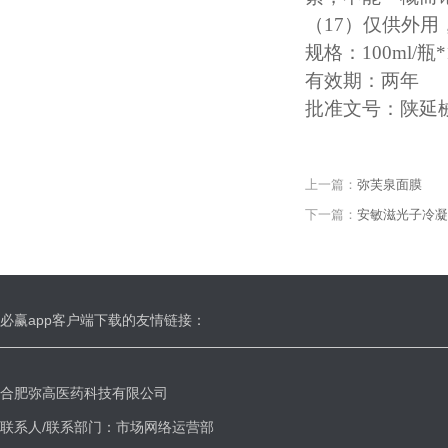
（
17）仅供外
规格：
100ml/瓶
有效期：两年
批准文号：陕延
上一篇：
弥芙泉面膜
下一篇：
安敏滋光子冷凝
必赢app客户端下载的友情链接：
合肥弥高医药科技有限公司
联系人/联系部门：市场网络运营部