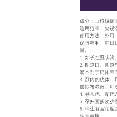
成分：山楂核提
适用范围：尖锐
使用方法：外用
保持湿润。每日
量。
1. 如长在冠状
2. 阴道口、阴
滴本剂于疣体表面
3. 肛内的疣体
层纱布湿敷，每次
4. 寻常疣、跖
5. 孕妇宜多次
6. 伴生有宫颈
注意事项：