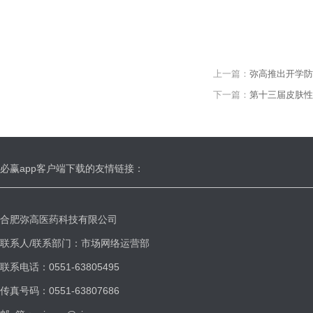
上一篇：
弥高推出开学防
下一篇：
第十三届皮肤性
必赢app客户端下载的友情链接：
合肥弥高医药科技有限公司
联系人/联系部门：市场网络运营部
联系电话：0551-63805495
传真号码：0551-63807686