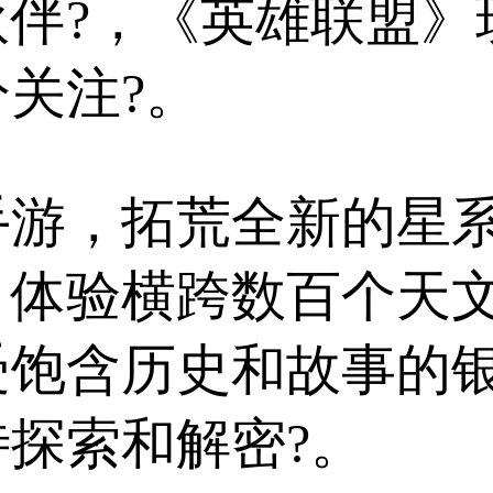
伴?，《英雄联盟》玩
关注?。
手游，拓荒全新的星
，体验横跨数百个天
饱含历史和故事的银
探索和解密?。