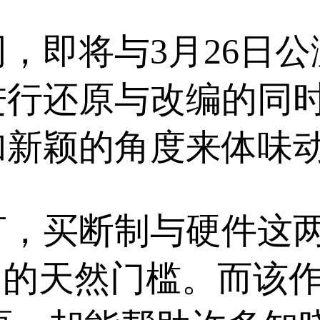
，即将与3月26日
行还原与改编的同时
加新颖的角度来体味动
言，买断制与硬件这
力的天然门槛。而该