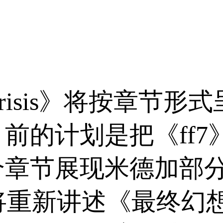
r crisis》将按章
前的计划是把《ff7
个章节展现米德加部
is》还将重新讲述《最