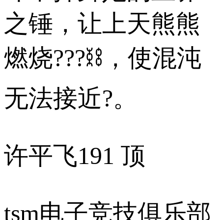
之锤，让上天熊熊
燃烧???⛓，使混沌
无法接近?。
许平飞
191 顶
tsm电子竞技俱乐部