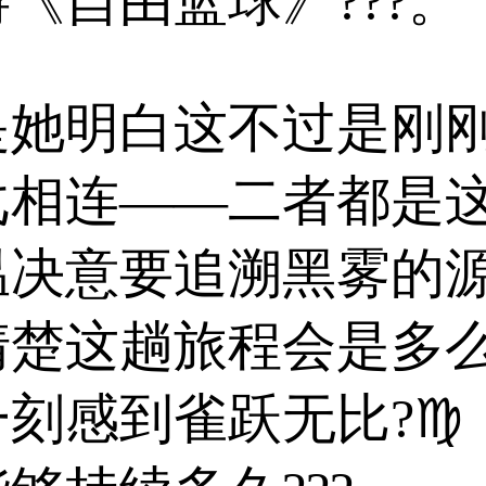
《自由篮球》???。
是她明白这不过是刚
戈相连——二者都是
温决意要追溯黑雾的
清楚这趟旅程会是多
刻感到雀跃无比?♍