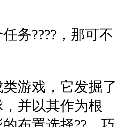
务????，那可不
成类游戏，它发掘了
球，并以其作为根
的布置选择??，巧