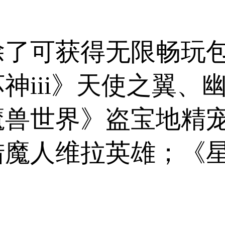
除了可获得无限畅玩包
神iii》天使之翼、
魔兽世界》盗宝地精
魔人维拉英雄；《星