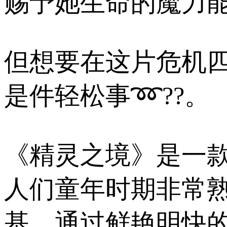
赐予她生命的魔力能
但想要在这片危机四
是件轻松事➿??。
《精灵之境》是一
人们童年时期非常
基，通过鲜艳明快的