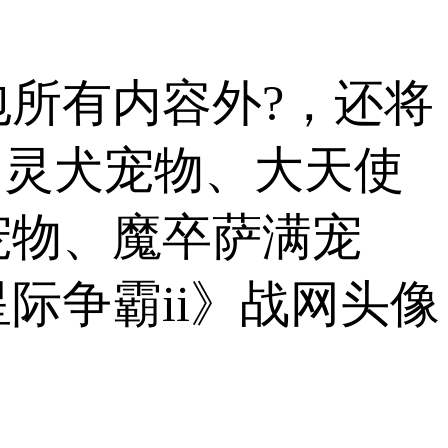
所有内容外?，还将
幽灵犬宠物、大天使
宠物、魔卒萨满宠
际争霸ii》战网头像