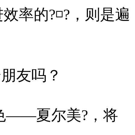
效率的?◽?，则是遍
给朋友吗？
色——夏尔美?，将