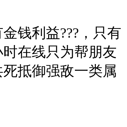
金钱利益???，只有
小时在线只为帮朋友
共死抵御强敌一类属