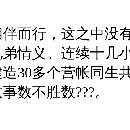
伴而行，这之中没有
兄弟情义。连续十几
造30多个营帐同生
事数不胜数???。