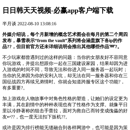
日日韩天天视频-必赢app客户端下载
半月谈
2022-08-10 13:08:16
外媒介绍说，每个月新增的概念艺术图会在每月的第二个周四
发布，暴雪表示“from the vault”系列将会涵盖旗下各ip的作
品??，但目前官方还未详细说明会推出其他哪些作品➿?。
不少玩家都曾遇到过的这样的问题：当你的女朋友好不容同意
你玩游戏，并提出想跟你一起在三国建设家园，结果却因为进
入游戏的时间不同，导致无法和你进入同一服务器一起玩时；
当你的兄弟因为你的安利入坑，却无法在同一服务器和你在三
国征战四方再续兄弟情时。你就会知道跨服专区这个功能?，
有多重要?。
加上游戏在人物故事中对角色性格的塑造，让她们的设定更为
丰满，其在剧情中的种种表现也有了性格作为支撑。就像平日
里以冷静著称的狙击手蕾拉，面对为救自己而转变成傀儡的好
友↩??，也一度无法扣下扳机??。
或许是因为排行榜能无缝融合到各样网游中，也可能是因为策