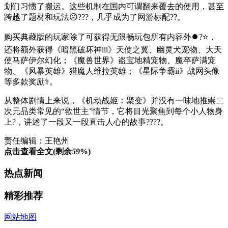
划们习惯了搬运。这些机制在国内可谓翻来覆去的使用，甚至
跨越了题材和玩法☹???，几乎成为了网游标配??。
购买典藏版的玩家除了可获得无限畅玩包所有内容外⏺?⭐，
还将额外获得《暗黑破坏神iii》天使之翼、幽灵犬宠物、大天
使马萨伊尔幻化；《魔兽世界》盗宝地精宠物、魔卒萨满宠
物、《风暴英雄》猎魔人维拉英雄；《星际争霸ii》战网头像
等多款奖励⚕。
从整体剧情上来说，《机动战姬：聚变》并没有一味地推崇二
次元品类常见的“救世主”情节，它将目光聚焦到每个小人物身
上?，讲述了一段又一段直击人心的故事????。
责任编辑：王艳州
点击查看全文(剩余
59
%)
热点新闻
精彩推荐
网站地图