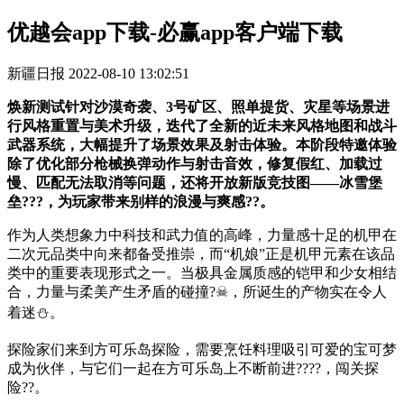
优越会app下载-必赢app客户端下载
新疆日报
2022-08-10 13:02:51
焕新测试针对沙漠奇袭、3号矿区、照单提货、灾星等场景进
行风格重置与美术升级，迭代了全新的近未来风格地图和战斗
武器系统，大幅提升了场景效果及射击体验。本阶段特邀体验
除了优化部分枪械换弹动作与射击音效，修复假红、加载过
慢、匹配无法取消等问题，还将开放新版竞技图——冰雪堡
垒???，为玩家带来别样的浪漫与爽感??。
作为人类想象力中科技和武力值的高峰，力量感十足的机甲在
二次元品类中向来都备受推崇，而“机娘”正是机甲元素在该品
类中的重要表现形式之一。当极具金属质感的铠甲和少女相结
合，力量与柔美产生矛盾的碰撞?☠，所诞生的产物实在令人
着迷⛄。
探险家们来到方可乐岛探险，需要烹饪料理吸引可爱的宝可梦
成为伙伴，与它们一起在方可乐岛上不断前进????，闯关探
险??。