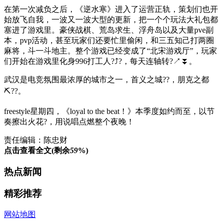
在第一次减负之后，《逆水寒》进入了运营正轨，策划们也开
始放飞自我，一波又一波大型的更新，把一个个玩法大礼包都
塞进了游戏里。豪侠战棋、荒岛求生、浮舟岛以及大量pve副
本，pvp活动，甚至玩家们还要忙里偷闲，和三五知己打两圈
麻将，斗一斗地主。整个游戏已经变成了“北宋游戏厅”，玩家
们开始在游戏里化身996打工人?⤴?，每天连轴转?↗⏬。
武汉是电竞氛围最浓厚的城市之一，首义之城??，朋克之都
⛏??。
freestyle星期四，《loyal to the beat！》本季度如约而至，以节
奏擦出火花?，用说唱点燃整个夜晚！
责任编辑：陈忠财
点击查看全文(剩余
59
%)
热点新闻
精彩推荐
网站地图