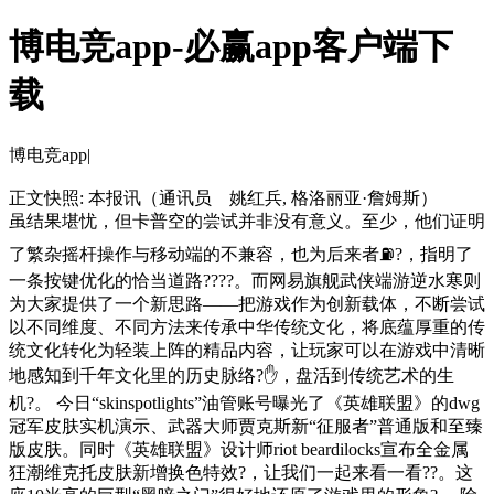
博电竞app-必赢app客户端下
载
博电竞app|
正文快照:
本报讯（通讯员 姚红兵, 格洛丽亚·詹姆斯）
虽结果堪忧，但卡普空的尝试并非没有意义。至少，他们证明
了繁杂摇杆操作与移动端的不兼容，也为后来者⛽?，指明了
一条按键优化的恰当道路????。而网易旗舰武侠端游逆水寒则
为大家提供了一个新思路——把游戏作为创新载体，不断尝试
以不同维度、不同方法来传承中华传统文化，将底蕴厚重的传
统文化转化为轻装上阵的精品内容，让玩家可以在游戏中清晰
地感知到千年文化里的历史脉络?✋，盘活到传统艺术的生
机?。 今日“skinspotlights”油管账号曝光了《英雄联盟》的dwg
冠军皮肤实机演示、武器大师贾克斯新“征服者”普通版和至臻
版皮肤。同时《英雄联盟》设计师riot beardilocks宣布全金属
狂潮维克托皮肤新增换色特效?，让我们一起来看一看??。这