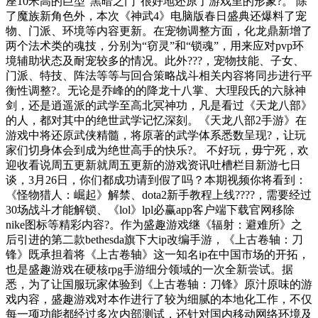
座10米高的巨型“黑暗之门”很好地还原了游戏里的形象?。 除
了魔族新角色外，本次《神武4》电脑版春日盛典还爆料了宠
物、门派、环境等内容更新。在宠物调整方面，化龙鼎新增了
两个法术类的魂技，分别为“窃灵”和“锁魂”，用来应对pvp环
境辅助状态及耐宠较多的情况。此外???，宠物技能、子女、
门派、特技、阵法等等与回合策略战斗相关内容将同步进行平
衡性调整?。无论是乔峰的的降龙十八掌、大理段氏的六脉神
剑，还是逍遥派的武学至高北冥神功，凡是看过《天龙八部》
的人，都对其中的绝世武学记忆深刻。《天龙八部2手游》在
游戏中将还原武侠精髓，将原著的武学体系悉数呈现?，让玩
家们切身体会到成为绝世高手的快乐?。 不好玩，毋宁死，欢
迎收看说周五更新就周五更新的游戏资讯吐槽栏目新游七日
谈，3月26日，你们都成功请到假了吗？本期视频你将看到：
《怪物猎人：崛起》解禁、dota2新手教程上线????，需要经过
30场战斗才能解锁、《lol》lpl必赢app客户端下载官网移除
nike图标等精彩内容?。作为盛趣游戏继《辐射：避难所》之
后引进的第二款bethesda旗下大ip改编手游，《上古卷轴：刀
锋》既承担着将《上古卷轴》这一知名ip在中国市场的开拓，
也是盛趣游戏在硬核rpg手游细分领域的一次全新尝试。据
悉，为了让国服玩家体验到《上古卷轴：刀锋》原汁原味的游
戏内容，盛趣游戏对本作进行了较为细腻的本地化工作，不仅
每一项功能都经过多次内部测试，还针对国内移动网络环境及