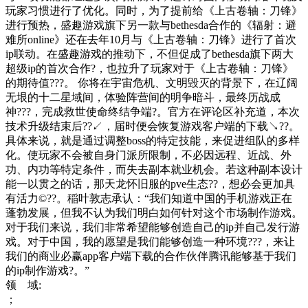
玩家习惯进行了优化。同时，为了提前给《上古卷轴：刀锋》
进行预热，盛趣游戏旗下另一款与bethesda合作的《辐射：避
难所online》还在去年10月与《上古卷轴：刀锋》进行了首次
ip联动。在盛趣游戏的推动下，不但促成了bethesda旗下两大
超级ip的首次合作?，也拉升了玩家对于《上古卷轴：刀锋》
的期待值???。 你将在宇宙危机、文明毁灭的背景下，在辽阔
无垠的十二星域间，体验阵营间的明争暗斗，最终历战成
神???，完成救世使命终结争端?。官方在评论区补充道，本次
技术升级结束后??↙，届时便会恢复游戏客户端的下载↘??。
具体来说，就是通过调整boss的特定技能，来促进组队的多样
化。使玩家不会被自身门派所限制，不必因远程、近战、外
功、内功等特定条件，而失去副本就业机会。若这种副本设计
能一以贯之的话，那天龙怀旧服的pve生态??，想必会更加具
有活力©??。稲叶敦志承认：“我们知道中国的手机游戏正在
蓬勃发展，但我不认为我们明白如何针对这个市场制作游戏。
对于我们来说，我们非常希望能够创造自己的ip并自己发行游
戏。对于中国，我的愿望是我们能够创造一种环境???，来让
我们的商业必赢app客户端下载的合作伙伴腾讯能够基于我们
的ip制作游戏?。”
领 域:
；