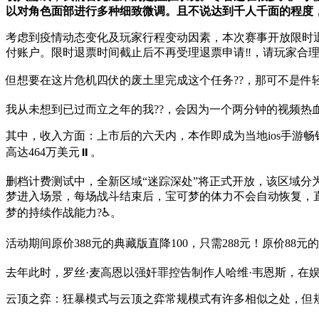
以对角色面部进行多种细致微调。且不说达到千人千面的程度，
考虑到疫情动态变化及玩家行程变动因素，本次赛事开放限时退票。需
付账户。限时退票时间截止后不再受理退票申请‼，请玩家合理安
但想要在这片危机四伏的废土里完成这个任务??，那可不是件
我从未想到已过而立之年的我??，会因为一个两分钟的视频热血
其中，收入方面：上市后的六天内，本作即成为当地ios手游畅销
高达464万美元⏸。
删档计费测试中，全新区域“迷踪深处”将正式开放，该区域分
梦进入场景，每场战斗结束后，宝可梦的体力不会自动恢复，直
梦的持续作战能力?♿。
活动期间原价388元的典藏版直降100，只需288元！原价88元
去年此时，罗丝·麦高恩以强奸罪控告制作人哈维·韦恩斯，在娱
云顶之弈：狂暴模式与云顶之弈常规模式有许多相似之处，但规则