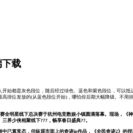
端下载
开始都是灰色段位，随后经过绿色、蓝色和紫色段位，可以抵达
高排位发放的(从蓝色段位开始)，哪怕你后期大幅降级。不用担
届排位赛全明星线下总决赛于杭州电竞数娱小镇圆满落幕。现场，《
三界少侠相聚线下???，畅享春日盛典??。
中已算常态，但纵观市面上的奇迹ip作品，《全民奇迹2》的