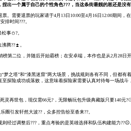
捏出一个属于自己的个性角色???，当这条街最靓的崽还是没有
要退票的玩家请于4月13日10:00至4月16日12:00期间，
排时间???。
轻松事⛄?。
沸腾??⏫。
榜第二位，并随后开始霸榜；在安卓端，本作也是从2月28日开始霸
为“梦之塔”和“漆黑迷窟”两大场景，挑战规则各有不同，但都有
至探险成功或落败，这意味着探险家需要认真对待每一场战斗，精
的死灵再世包，现仅需66元?，无限畅玩包升级典藏版只要140元?⚾
乐圈引发轩然大波??，众多控告纷至沓来??。
经过调整后???，重点考验的是英雄选择和队伍构建能力??☹