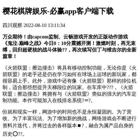
樱花棋牌娱乐-必赢app客户端下载
四川观察
2022-08-10 13:11:34
万众期待！由capcom监制、云畅游戏开发的正版动作游戏
《鬼泣-巅峰之战》今日0：10分震撼开测！激燃时刻，再无束
缚，回归超硬核的战斗体验??，再次续写但丁与维吉尔的全新
篇章！
《火箭联盟：擦边撞击》将具有移动控制功能，无论你是《火
箭联盟》的老手还是仍在学习如何在球场上运球的新玩家，都
很容易上手。此外，游戏中还有像《火箭联盟》那样的排位机
制，适合那些想提升天梯段位的玩家。在车库中???，《火箭
联盟：擦边撞击》将拥有与《火箭联盟》类似的强大的汽车定
制功能。本作可能加入在线排名系统?♒?。
但就和现实一样，网游中的时间也不是永恒凝固的。为了营
收、为了丰富玩法、为了增加新的挑战，网络游戏会不断进行
资料片迭代，并将过去的各样版本⏹?，融合为属产品自身的
历史⭕??。