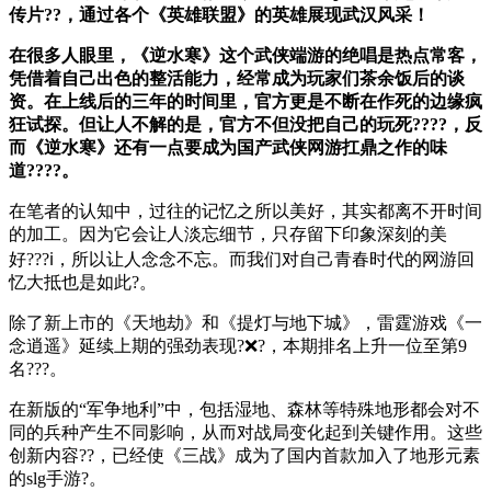
传片??，通过各个《英雄联盟》的英雄展现武汉风采！
在很多人眼里，《逆水寒》这个武侠端游的绝唱是热点常客，
凭借着自己出色的整活能力，经常成为玩家们茶余饭后的谈
资。在上线后的三年的时间里，官方更是不断在作死的边缘疯
狂试探。但让人不解的是，官方不但没把自己的玩死????，反
而《逆水寒》还有一点要成为国产武侠网游扛鼎之作的味
道????。
在笔者的认知中，过往的记忆之所以美好，其实都离不开时间
的加工。因为它会让人淡忘细节，只存留下印象深刻的美
好???ℹ，所以让人念念不忘。而我们对自己青春时代的网游回
忆大抵也是如此?。
除了新上市的《天地劫》和《提灯与地下城》，雷霆游戏《一
念逍遥》延续上期的强劲表现?❌?，本期排名上升一位至第9
名???。
在新版的“军争地利”中，包括湿地、森林等特殊地形都会对不
同的兵种产生不同影响，从而对战局变化起到关键作用。这些
创新内容??，已经使《三战》成为了国内首款加入了地形元素
的slg手游?。