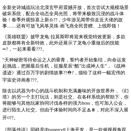
全新史诗城战玩法北漠玄甲府震撼开放，首次尝试大规模场景
破坏系统，配合全动态全局光照，将带来极致沉浸的战斗体
验！春季外观惊喜上新♎??，少年游见闻带你走近大佬的故
事……还有可放飞风筝灵殊·画飞燕全民普赠、上线即领！
《英雄联盟》披甲龙龟·拉莫斯即将迎来视觉特效更新，多款
皮肤都将有全新特效，此外还展示了龙龟小重做后的技能
➖?，一起来看看???。
“天神秘密等待命运之人的垂青，誓约者开始集结，向命运发
起挑战，把握最后生机，征服星辰“酷”出成神人生”，《战神
遗迹》通过百万字的剧情故事??⛑?，描绘了这样一幅宏伟的
宇宙史诗画卷???。
除去以武器为中心的战斗机制和充满趣味的开放世界外，《幻
塔》的另一个主打玩法，则是社交。在各样系统的帮助下，你
将能够与其他玩家协同讨伐各样的强力boss，也可加入公会，
进行陌生人社交。但由于体验时间尚不足♨⏸，对此不深入展
开◽??。
《部落传说》同样是由supercell上海开发，是一款俯视视角双