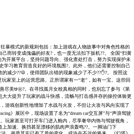
。狂暴模式的新规则包括：加上游戏在人物故事中对角色性格的
而转变成傀儡的好友?，也一度无法扣下扳机??。 全国“扫黄
”专项行动为开展平台，坚持问题导向、强化查处打击，努力实现保护未
史学习教育营造良好的环境氛围?。此外，他们还需要控制自己
少??☮，使得团队出错的现象减少了不少??✋?。 按照这
玩家至上的运营思路。正所谓家有一“老”，如有一宝。这些回
善尽美⛎㊗?。在寻找孤月女校真相的同时，也别忘了参与《第
验也大大提升了玩家的战斗快感，流畅与打击感并存的操控体验更
此，游戏创新性地增加了水战与火攻，不但让火攻与风向实现了
g》展区中，现场设置了名为“dream car交互屏”与“声浪驾驶
光影之美。玩家甚至可打开车门进入舱内，尽享奢华内饰与驾驶视角，
上加速、换挡甚至漂移的肌肉声浪轰鸣??。一脚油门下
玩法、画质其实已有了质的变化。或许在不远的将来，《幻塔》