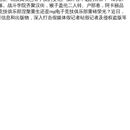
，绽灵花落。战斗学院齐聚汉街，猴子盖伦二人转。户部巷，阿卡丽品
子竞技俱乐部涅槃重生还是rng电子竞技俱乐部重铸荣光？近日，
有害信息和出版物，深入打击假媒体假记者站假记者及侵权盗版等