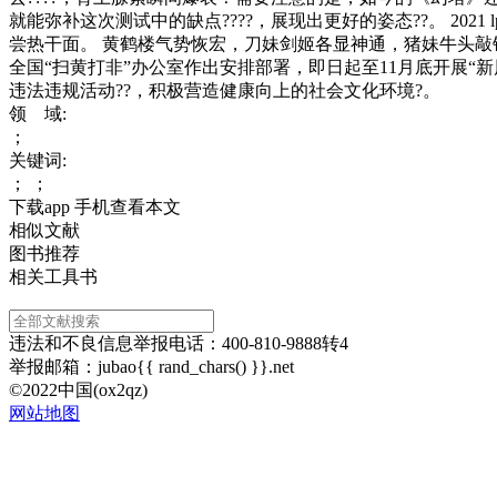
就能弥补这次测试中的缺点????，展现出更好的姿态??。 20
尝热干面。 黄鹤楼气势恢宏，刀妹剑姬各显神通，猪妹牛头敲钟
全国“扫黄打非”办公室作出安排部署，即日起至11月底开展“
违法违规活动??，积极营造健康向上的社会文化环境?。
领 域:
；
关键词:
； ；
下载app 手机查看本文
相似文献
图书推荐
相关工具书
违法和不良信息举报电话：400-810-9888转4
举报邮箱：jubao{{ rand_chars() }}.net
©2022中国(ox2qz)
网站地图