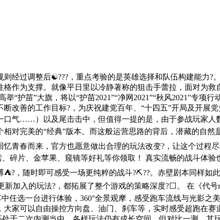
则经过调整后☯???，重点考验的是英雄选择和队伍构建能力?
格作为支撑。就像平日里以冷静著称的狙击手蕾拉，面对为救自己
“护苗”大旗，将以“护苗2021”“净网2021”“秋风2021
断改善的工作目标?，为庆祝建党百年、“十四五”开局及开展党
口气……）以及尾击击中，但值得一提的是，由于参战玩家人数的减
相对完美的“经典”版本。而这般运营思路的背后，潜藏的自然是
回忆青春而来，官方也愿意做出合理的玩法改变?，让这个过程尽
线索、碎片、金苹果、窥镜等好礼等你领取！ 真实流畅的战斗体
⛺?，随时即可感受一场更纯粹的战斗?⛏??。赤壁剧本同样如
入的玩法?，都拓展了整个游戏的策略深度?⬜。 在《代号racin
台精选跑车中任选一台进行体验，360°全景观摩，感受跑车流线与
，大家可以自由操控方向盘、油门、刹车等，实时感受超跑在赛道
》还处于二次内测当中，各样玩法仍有成长空间。但对比一测，其