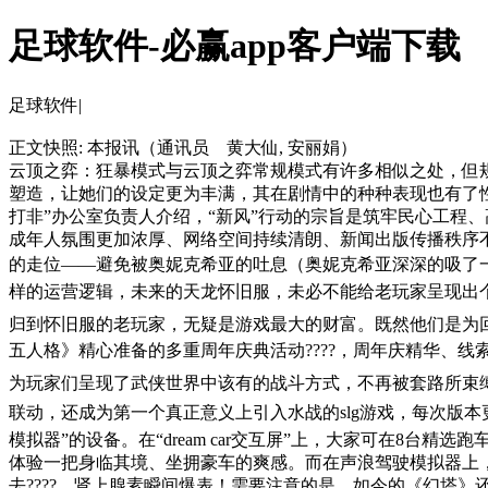
足球软件-必赢app客户端下载
足球软件|
正文快照:
本报讯（通讯员 黄大仙, 安丽娟）
云顶之弈：狂暴模式与云顶之弈常规模式有许多相似之处，但规
塑造，让她们的设定更为丰满，其在剧情中的种种表现也有了性
打非”办公室负责人介绍，“新风”行动的宗旨是筑牢民心工程、高举
成年人氛围更加浓厚、网络空间持续清朗、新闻出版传播秩序不
的走位——避免被奥妮克希亚的吐息（奥妮克希亚深深的吸了一
样的运营逻辑，未来的天龙怀旧服，未必不能给老玩家呈现出个
归到怀旧服的老玩家，无疑是游戏最大的财富。既然他们是为
五人格》精心准备的多重周年庆典活动????，周年庆精华、
为玩家们呈现了武侠世界中该有的战斗方式，不再被套路所束缚
联动，还成为第一个真正意义上引入水战的slg游戏，每次版本更新加
模拟器”的设备。在“dream car交互屏”上，大家可在8
体验一把身临其境、坐拥豪车的爽感。而在声浪驾驶模拟器上
去????，肾上腺素瞬间爆表！需要注意的是，如今的《幻塔