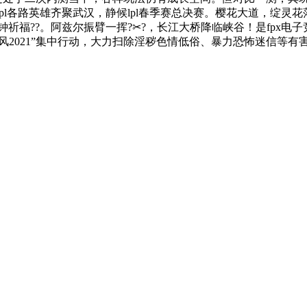
21 lpl各路英雄齐聚武汉，静候lpl春季赛总决赛。樱花大道
祈福??。阿兹尔振臂一挥?✂?，长江大桥降临峡谷！是fpx电
新风2021”集中行动，大力扫除淫秽色情低俗、暴力恐怖迷信等