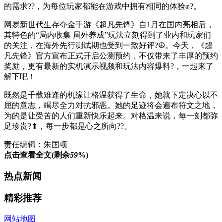
的需求??，为每位玩家都能在游戏中拥有相同的体验✊?。
网易新世代生存夺金手游《超凡先锋》自1月在国内亮相后，
其特色的“局内收集 局外养成”玩法立刻得到了业内和玩家们
的关注，在海外先行测试期也受到一致好评?☮。今天，《超
凡先锋》官方宣布正式开启公测预约，不仅带来了丰厚的预约
奖励，更有最新的实机演示视频和玩法内容爆料?，一起来了
解下吧！
既然是千载难逢的机缘让格温获得了生命，她就下定决心以不
屈的意志，竭尽全力对抗邪恶。她的足迹将会遍布符文之地，
为的是让受苦的人们重新快乐起来。对格温来说，每一刻都弥
足珍贵?⬆，每一步都是心之所向??。​​​​
责任编辑：朱国项
点击查看全文(剩余
59
%)
热点新闻
精彩推荐
网站地图