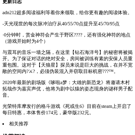
更新日志
adn212超多阅读福利等着你来领取，给你更有趣的阅读体验。
-天光现世的每次脉冲治疗从40/55/70点提升至45/70/95点
·0分钟时，赏金神符会产生于野区????，还有强化神符的地点
（游戏开始时为4个）
与震耳的音乐一墙之隔，在这里【钻石海洋号】的秘密将被揭
开。为了保证对话的绝对安全，房间被训练有素的安保人员重
重包围。这对于【天狼星】探员来说是巨大的挑战，在并不宽
敞的空间内?⚔?，必须伪装混入并窃取目标机密???™。
2020年最新的剧场版《哆啦a梦：大雄的新恐龙》将邀请木村
拓哉作为嘉宾声优，他将为剧中以猿的姿态现身的谜样男子配
音。
光荣特库摩发行的格斗游戏《死或生6》目前在steam上开启了
每日特惠，本体售价174元，豪华版232元。
相关推荐