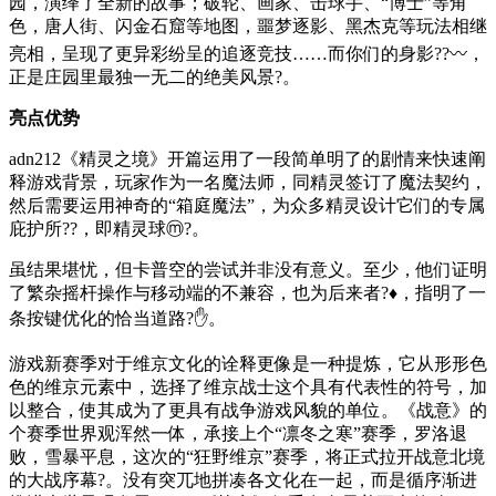
园，演绎了全新的故事；破轮、画家、击球手、“博士”等角
色，唐人街、闪金石窟等地图，噩梦逐影、黑杰克等玩法相继
亮相，呈现了更异彩纷呈的追逐竞技……而你们的身影??〰，
正是庄园里最独一无二的绝美风景?。
亮点优势
adn212《精灵之境》开篇运用了一段简单明了的剧情来快速阐
释游戏背景，玩家作为一名魔法师，同精灵签订了魔法契约，
然后需要运用神奇的“箱庭魔法”，为众多精灵设计它们的专属
庇护所??，即精灵球ⓜ?。
虽结果堪忧，但卡普空的尝试并非没有意义。至少，他们证明
了繁杂摇杆操作与移动端的不兼容，也为后来者?♦，指明了一
条按键优化的恰当道路?✋。
游戏新赛季对于维京文化的诠释更像是一种提炼，它从形形色
色的维京元素中，选择了维京战士这个具有代表性的符号，加
以整合，使其成为了更具有战争游戏风貌的单位。《战意》的
个赛季世界观浑然一体，承接上个“凛冬之寒”赛季，罗洛退
败，雪暴平息，这次的“狂野维京”赛季，将正式拉开战意北境
的大战序幕?。没有突兀地拼凑各文化在一起，而是循序渐进