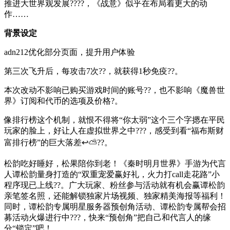
推进大世界观发展????，《战意》似乎在布局着更大的动
作……
背景设定
adn212优化部分页面，提升用户体验
第三次飞升后，每攻击7次??，就获得1秒免疫??。
本次改动不影响已购买游戏时间的账号??，也不影响《魔兽世
界》订阅和代币的选项及价格?。
像排行榜这个机制，就恨不得将“你太弱”这个三个字摁在平民
玩家的脸上，好让人在虚拟世界之中???，感受到看“福布斯财
富排行榜”的巨大落差↩⛅??。
松韵吃好睡好，松果陪你到老！《秦时明月世界》手游为代言
人谭松韵量身打造的“双重宠爱赢好礼，火力打call走花路”小
程序现已上线??。广大玩家、粉丝参与活动就有机会赢谭松韵
亲笔签名照，还能解锁独家片场视频、独家精美海报等福利！
同时，谭松韵专属明星服务器预创角活动、谭松韵专属帮会招
募活动火爆进行中???，快来“预创角”把自己和代言人的缘
分“锁定”吧！