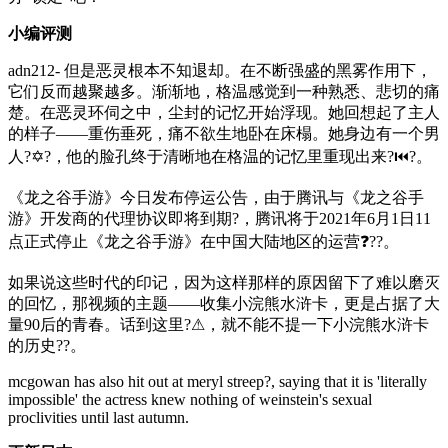
小编评测
adn212- 但是恶灵根本不知退却。在不断强盛的黑雾作用下，
它们反而越聚越多。渐渐地，格温感觉到一种熟悉、悲切的痛
楚。在恶灵环伺之中，尘封的记忆开始浮现。她回想起了主人
的样子——重伤垂死，痛不欲生地卧在床榻。她身边有一个男
人?✡?，他的脸孔终于清晰地在格温的记忆里重现出来?⏮?。
《龙之谷手游》今日发布停运公告，由于腾讯与《龙之谷手
游》开发商的代理协议即将到期?，腾讯将于2021年6月1日11
点正式停止《龙之谷手游》在中国大陆地区的运营❓??。
如果说这些时代的印记，因为这样那样的原因留下了难以磨灭
的回忆，那视频的主题——收集小浣熊水浒卡，更是占据了大
量90后的青春。话到这里?⚠，就不能不提一下小浣熊水浒卡
的历史??。
mcgowan has also hit out at meryl streep?, saying that it is 'literally
impossible' the actress knew nothing of weinstein's sexual
proclivities until last autumn.