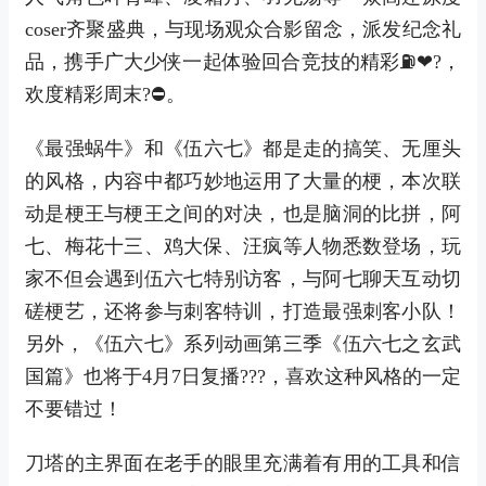
coser齐聚盛典，与现场观众合影留念，派发纪念礼
品，携手广大少侠一起体验回合竞技的精彩⛽❤?，
欢度精彩周末?⛔。
《最强蜗牛》和《伍六七》都是走的搞笑、无厘头
的风格，内容中都巧妙地运用了大量的梗，本次联
动是梗王与梗王之间的对决，也是脑洞的比拼，阿
七、梅花十三、鸡大保、汪疯等人物悉数登场，玩
家不但会遇到伍六七特别访客，与阿七聊天互动切
磋梗艺，还将参与刺客特训，打造最强刺客小队！
另外，《伍六七》系列动画第三季《伍六七之玄武
国篇》也将于4月7日复播???，喜欢这种风格的一定
不要错过！
刀塔的主界面在老手的眼里充满着有用的工具和信