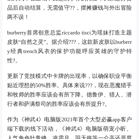
品后自动结算，无需值守??，摆摊赚钱与外出冒险
两不误！
burberry首席创意总监riccardo tisci为瑶妹打造主题
皮肤“自然之灵”。据介绍???，这款新皮肤以burberr
y经典trench风衣的保护功能呼应英雄的守护特
性?。
更新了竞技模式中卡牌的出现率，以确保职业平衡
贴近理想的50%胜率。具体来说???，现在恶魔猎手
和牧师的胜率应该会有所下降。德鲁伊、猎人、潜
行者和萨满祭司的胜率应该会有所提升?。
作为《神武4》电脑版2021年首个大型必赢app客户
端下载的线下活动，《神武4》电脑版萌宠小昕、
人气角色叶青峰、凌霜月、羽无殇等一众高还原度