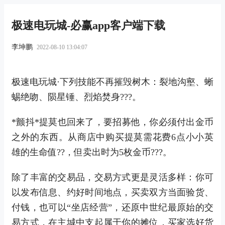
极速电玩城-必赢app客户端下载
李坤鹏
2022-08-10 13:04:07
极速电玩城·下列技能不再摧毁树木：裂地沟壑、蜥
蜴绝吻、陨星锤、烈焰焚身???。
*颤抖*提莫也回来了，要招募他，你必须付出金币
之外的东西。从商店中购买提莫需花费6点小小英
雄的生命值??，但卖出时为5枚金币???。
除了丰富的交易品，交易方式更是灵活多样：你可
以发布信息、约好时间地点，买卖双方当面验货、
付钱，也可以“坐店经营”，还原中世纪最原始的交
易方式，在主城中支起属于你的摊位，买家选好货