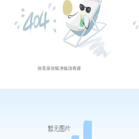
弥芙泉弥狐净狐清香露