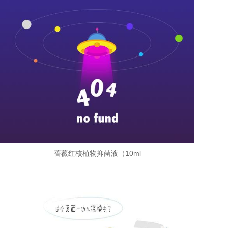
蔷薇红核植物抑菌液（10ml