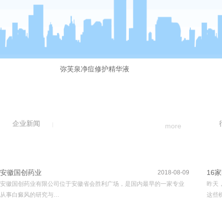
弥芙泉净痘修护精华液
企业新闻
more
安徽国创药业
16
2018-08-09
安徽国创药业有限公司位于安徽省会胜利广场，是国内最早的一家专业
昨天
从事白癜风的研究与…
这些