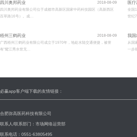
四川奥邦药业
医疗
2018-08-09
四川奥邦药业有限公司位于成都市高新区国家中药科技园区（高新西区
全国
百草路16号）。成…
世纪7
梧州三鹤药业
我国
2018-08-09
广西梧州三鹤药业有限公司成立于1970年，地处水陆交通便捷，被誉
从国
有“鸳江秀水世无…
一步
必赢app客户端下载的友情链接：
合肥弥高医药科技有限公司
联系人/联系部门：市场网络运营部
联系电话：0551-63805495