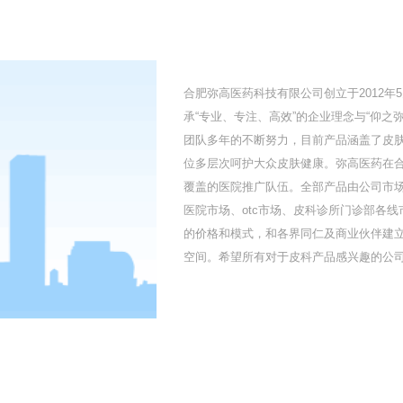
合肥弥高医药科技有限公司创立于2012
承“专业、专注、高效”的企业理念与“仰
团队多年的不断努力，目前产品涵盖了皮
位多层次呵护大众皮肤健康。弥高医药在
覆盖的医院推广队伍。全部产品由公司市
医院市场、otc市场、皮科诊所门诊部各
的价格和模式，和各界同仁及商业伙伴建
空间。希望所有对于皮科产品感兴趣的公