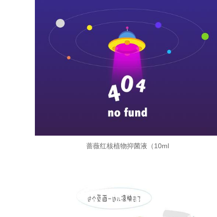
蔷薇红核植物抑菌液（10ml