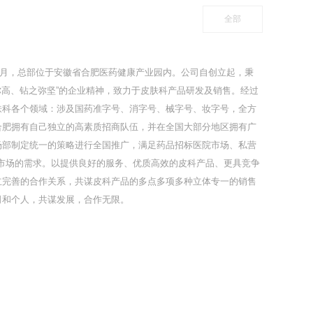
全部
年5月，总部位于安徽省合肥医药健康产业园内。公司自创立起，秉
之弥高、钻之弥坚”的企业精神，致力于皮肤科产品研发及销售。经过
肤科各个领域：涉及国药准字号、消字号、械字号、妆字号，全方
合肥拥有自己独立的高素质招商队伍，并在全国大部分地区拥有广
场部制定统一的策略进行全国推广，满足药品招标医院市场、私营
线市场的需求。以提供良好的服务、优质高效的皮科产品、更具竞争
立完善的合作关系，共谋皮科产品的多点多项多种立体专一的销售
司和个人，共谋发展，合作无限。