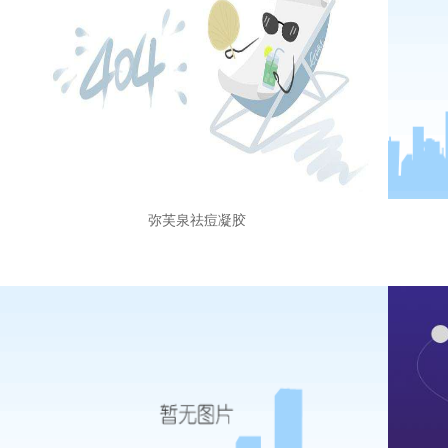
弥芙泉祛痘凝胶