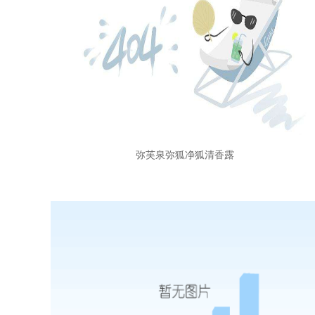
弥芙泉弥狐净狐清香露