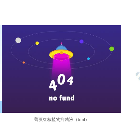
蔷薇红核植物抑菌液（5ml）