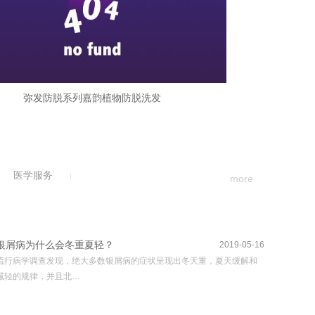
弥发防脱系列嘉韵植物防脱洗发
医学服务
more
银屑病为什么会冬重夏轻？
2019-05-16
流行病学调查发现，绝大多数银屑病的症状呈现出冬天重，夏天缓解和
减轻的规律，并且北…