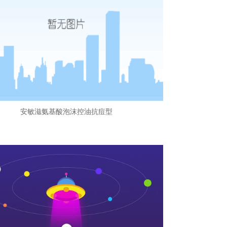
安敏滋氨基酸泡沫控油抗痘型