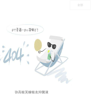
全部
弥高银芙糠银友抑菌液