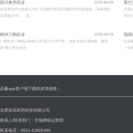
四川奥邦药业
医疗
2018-08-09
四川奥邦药业有限公司位于成都市高新区国家中药科技园区（高新西区
全国
百草路16号）。成…
世纪7
梧州三鹤药业
我国
2018-08-09
广西梧州三鹤药业有限公司成立于1970年，地处水陆交通便捷，被誉
从国
有“鸳江秀水世无…
一步
必赢app客户端下载的友情链接：
合肥弥高医药科技有限公司
联系人/联系部门：市场网络运营部
联系电话：0551-63805495