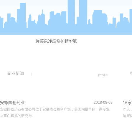
弥芙泉净痘修护精华液
企业新闻
more
安徽国创药业
16
2018-08-09
安徽国创药业有限公司位于安徽省会胜利广场，是国内最早的一家专业
昨天
从事白癜风的研究与…
这些