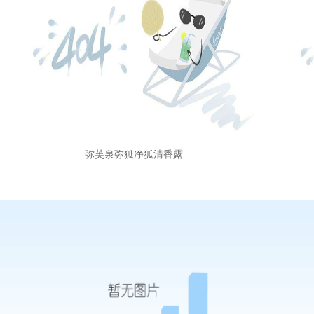
弥芙泉弥狐净狐清香露