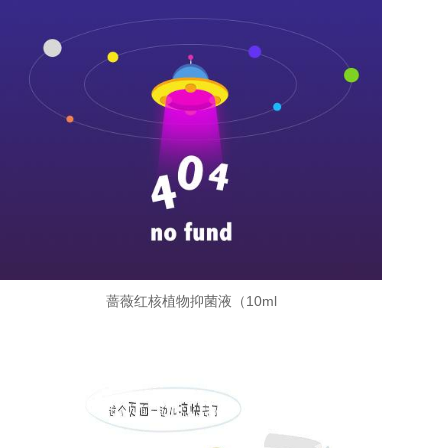
蔷薇红核植物抑菌液（10ml