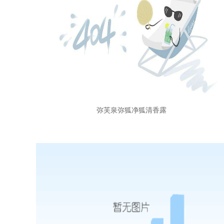
弥芙泉弥狐净狐清香露