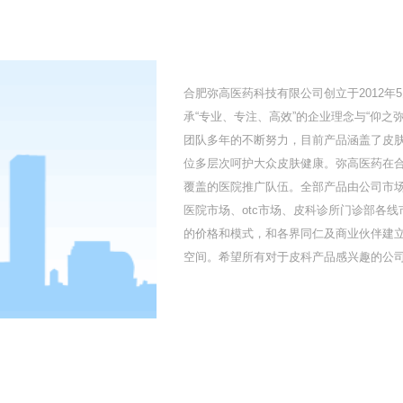
合肥弥高医药科技有限公司创立于2012
承“专业、专注、高效”的企业理念与“仰
团队多年的不断努力，目前产品涵盖了皮
位多层次呵护大众皮肤健康。弥高医药在
覆盖的医院推广队伍。全部产品由公司市
医院市场、otc市场、皮科诊所门诊部各
的价格和模式，和各界同仁及商业伙伴建
空间。希望所有对于皮科产品感兴趣的公