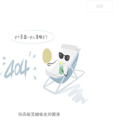
全部
弥高银芙糠银友抑菌液