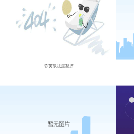
弥芙泉祛痘凝胶