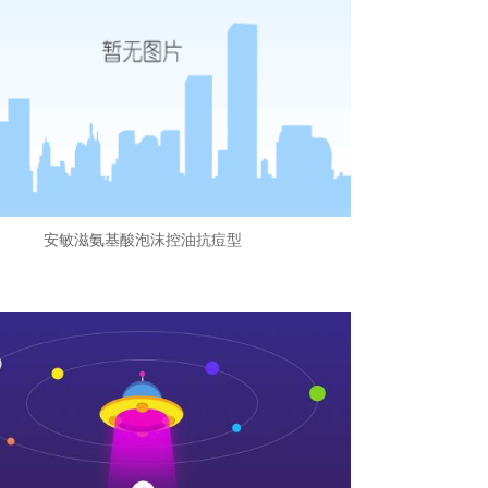
安敏滋氨基酸泡沫控油抗痘型