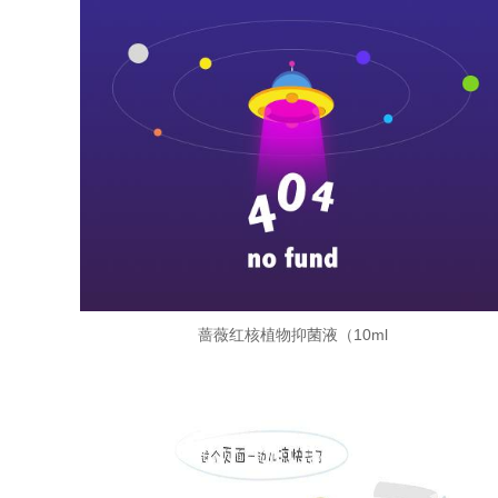
蔷薇红核植物抑菌液（10ml