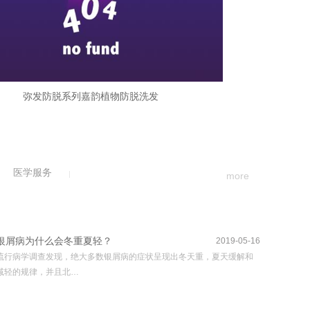
弥发防脱系列嘉韵植物防脱洗发
医学服务
more
银屑病为什么会冬重夏轻？
2019-05-16
流行病学调查发现，绝大多数银屑病的症状呈现出冬天重，夏天缓解和
减轻的规律，并且北…