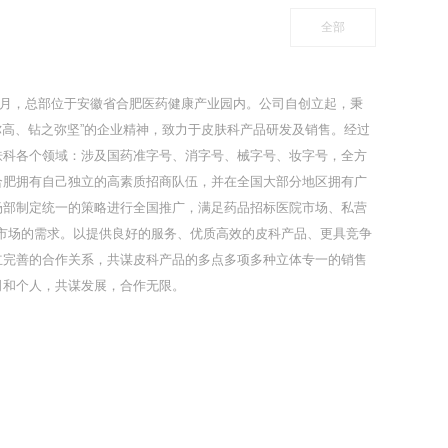
全部
年5月，总部位于安徽省合肥医药健康产业园内。公司自创立起，秉
之弥高、钻之弥坚”的企业精神，致力于皮肤科产品研发及销售。经过
肤科各个领域：涉及国药准字号、消字号、械字号、妆字号，全方
合肥拥有自己独立的高素质招商队伍，并在全国大部分地区拥有广
场部制定统一的策略进行全国推广，满足药品招标医院市场、私营
线市场的需求。以提供良好的服务、优质高效的皮科产品、更具竞争
立完善的合作关系，共谋皮科产品的多点多项多种立体专一的销售
司和个人，共谋发展，合作无限。