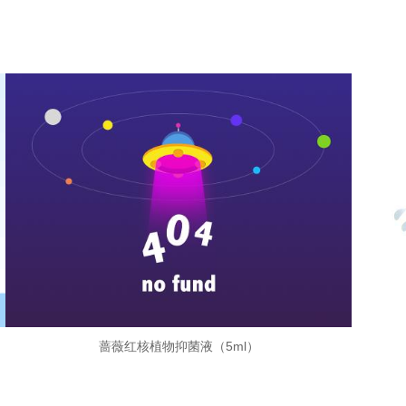
蔷薇红核植物抑菌液（5ml）