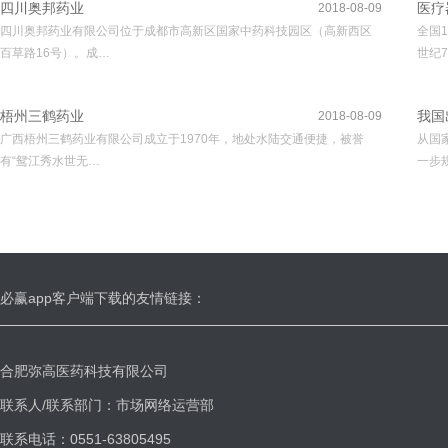
四川奥邦药业
医疗
2018-08-09
四川奥邦药业有限公司位于成都市高新区国家中药科技园区（高新西区
全国
百草路16号）。成…
世纪7
梧州三鹤药业
我国
2018-08-09
广西梧州三鹤药业有限公司成立于1970年，地处水陆交通便捷，被誉
从国
有“鸳江秀水世无…
一步
必赢app客户端下载的友情链接：
合肥弥高医药科技有限公司
联系人/联系部门：市场网络运营部
联系电话：0551-63805495