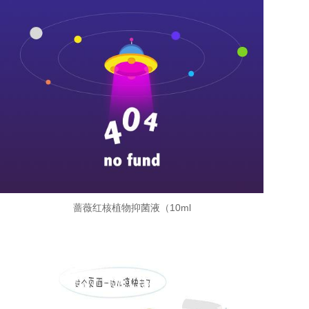
蔷薇红核植物抑菌液（10ml