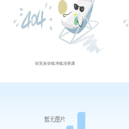
弥芙泉弥狐净狐清香露