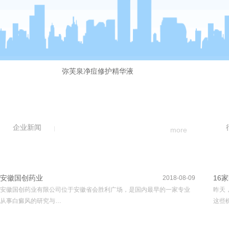
弥芙泉净痘修护精华液
企业新闻
more
安徽国创药业
16
2018-08-09
安徽国创药业有限公司位于安徽省会胜利广场，是国内最早的一家专业
昨天
从事白癜风的研究与…
这些