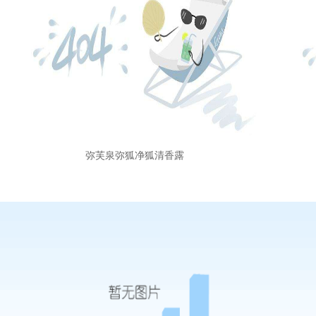
弥芙泉弥狐净狐清香露