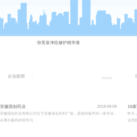
弥芙泉净痘修护精华液
企业新闻
more
安徽国创药业
16
2018-08-09
安徽国创药业有限公司位于安徽省会胜利广场，是国内最早的一家专业
昨天
从事白癜风的研究与…
这些