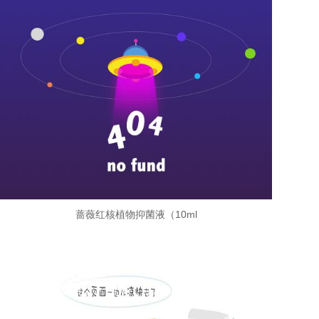
蔷薇红核植物抑菌液（10ml