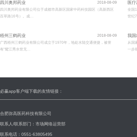
四川奥邦药业
医疗
2018-08-09
四川奥邦药业有限公司位于成都市高新区国家中药科技园区（高新西区
全国
百草路16号）。成…
世纪7
梧州三鹤药业
我国
2018-08-09
广西梧州三鹤药业有限公司成立于1970年，地处水陆交通便捷，被誉
从国
有“鸳江秀水世无…
一步
必赢app客户端下载的友情链接：
合肥弥高医药科技有限公司
联系人/联系部门：市场网络运营部
联系电话：0551-63805495