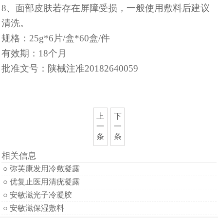
8、面部皮肤若存在屏障受损，一般使用敷料后建议
清洗。
规格：
25g*6片/盒*60盒/件
有效期：
18个月
批准文号：陕械注准
20182640059
上
下
一
一
条
条
相关信息
○ 弥芙康发用冷敷凝露
○ 优复止医用清疣凝露
○ 安敏滋光子冷凝胶
○ 安敏滋保湿敷料