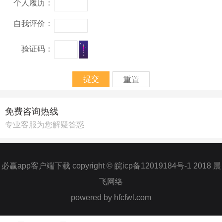
个人履历：
自我评价：
验证码：
免费咨询热线
专业客服为您解疑答惑
必赢app客户端下载 copyright © 皖icp备12019184号-1 2018 晨
飞网络
powered by hfcfwl.com