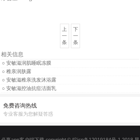
上
下
一
一
条
条
相关信息
○ 安敏滋润肌睡眠冻膜
○ 稚亲润肤露
○ 安敏滋稚亲洗发沐浴露
○ 安敏滋控油抗痘洁面乳
免费咨询热线
专业客服为您解疑答惑
必赢app客户端下载 copyright © 皖icp备12019184号-1 2018 晨