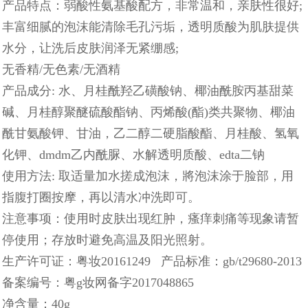
产品特点：弱酸性氨基酸配方，非常温和，亲肤性很好;
丰富细腻的泡沫能清除毛孔污垢，透明质酸为肌肤提供
水分，让洗后皮肤润泽无紧绷感;
无香精/无色素/无酒精
产品成分: 水、月桂酰羟乙磺酸钠、椰油酰胺丙基甜菜
碱、月桂醇聚醚硫酸酯钠、丙烯酸(酯)类共聚物、椰油
酰甘氨酸钾、甘油，乙二醇二硬脂酸酯、月桂酸、氢氧
化钾、dmdm乙内酰脲、水解透明质酸、edta二钠
使用方法: 取适量加水搓成泡沫，將泡沫涂于脸部，用
指腹打圈按摩，再以清水冲洗即可。
注意事项：使用时皮肤出现红肿，瘙痒刺痛等现象请暂
停使用；存放时避免高温及阳光照射。
生产许可证：粤妆20161249 产品标准：gb/t29680-2013
备案编号：粤g妆网备字2017048865
净含量：40g