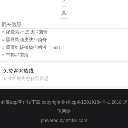
下
一
条
相关信息
○ 尿囊素ve.皮肤抑菌膏
○ 黑豆馏油皮肤抑菌膏
○ 蔷薇红核植物抑菌液（5ml）
○ 宁邦抑菌液
免费咨询热线
专业客服为您解疑答惑
必赢app客户端下载 copyright © 皖icp备12019184号-1 2018 晨
飞网络
powered by hfcfwl.com