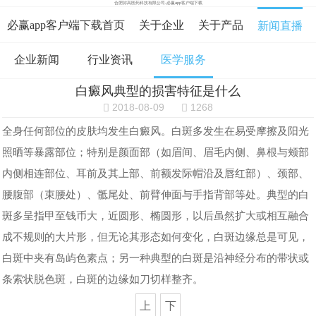
合肥弥高医药科技有限公司-必赢app客户端下载
必赢app客户端下载首页
关于企业
关于产品
新闻直播
企业新闻
行业资讯
医学服务
在线咨询
资料下载
在线留言
白癜风典型的损害特征是什么
必赢app客户端下载的人才招聘
2018-08-09
1268
全身任何部位的皮肤均发生白癜风。白斑多发生在易受摩擦及阳光
照晒等暴露部位；特别是颜面部（如眉间、眉毛内侧、鼻根与颊部
内侧相连部位、耳前及其上部、前额发际帽沿及唇红部）、颈部、
腰腹部（束腰处）、骶尾处、前臂伸面与手指背部等处。典型的白
斑多呈指甲至钱币大，近圆形、椭圆形，以后虽然扩大或相互融合
成不规则的大片形，但无论其形态如何变化，白斑边缘总是可见，
白斑中夹有岛屿色素点；另一种典型的白斑是沿神经分布的带状或
条索状脱色斑，白斑的边缘如刀切样整齐。
上
下