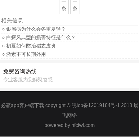
一
一
条
条
相关信息
○ 银屑病为什么会冬重夏轻？
○ 白癜风典型的损害特征是什么？
○ 初夏如何防治稻农皮炎
○ 激素不可长期外用
免费咨询热线
专业客服为您解疑答惑
必赢app客户端下载 copyright © 皖icp备12019184号-1 2018 晨
飞网络
powered by hfcfwl.com