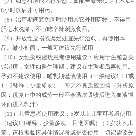
（
7）如患有痔疮先行治愈，如配合激光须得手术后4
8小时以后才可用药。
（
8）治疗期间避免同时使用其它外用药物，不得用
肥皂水洗涤，不宜吃辛辣刺激食品。
（
9）开放性皮损或糜烂处宜先行治愈，再使用本
品。微小创面，一般可建议先行试用
（
10）女性尖锐湿疣患者使用建议：应用于生殖器尖
锐湿疣，女性如遇生理期，建议在生理期后再使用。
孕妇不建议使用，哺乳期谨慎使用（一般建议1：1或
1：2稀释，少量多次），暂无不良反应回馈（分析原
因：优复止中的成分一般不会透皮吸收后进入血液循
环而进入乳汁）。
（
11）儿童患者使用建议：6岁以上儿童可考虑使用
（建议1:1稀释，少量多次，且遵医嘱）；6岁以下儿
童，请根据临床具体情况考虑是否使用，切记需要先