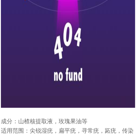
成分：山楂核提取液，玫瑰果油等
适用范围：尖锐湿疣，扁平疣，寻常疣，跖疣，传染