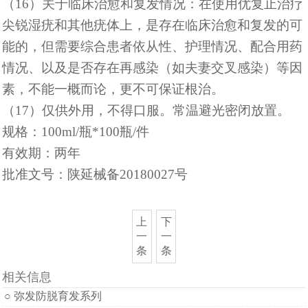
（
16）关于临床治愈和复发情况：在使用优复止治疗
尖锐湿疣和其他疣体上，是存在临床治愈和复发的可
能的，但需要综合患者依从性、护理情况、配合用药
情况、以及是否存在再感染（如夫妻交叉感染）等因
素，不能一概而论，更不可保证根治。
（
17）仅供外用，不得口服。常温避光密闭放置。
规格：
100ml/瓶*100瓶/件
有效期：两年
批准文号：陕延械备
20180027号
上
下
一
一
条
条
相关信息
○ 弥发防脱育发系列