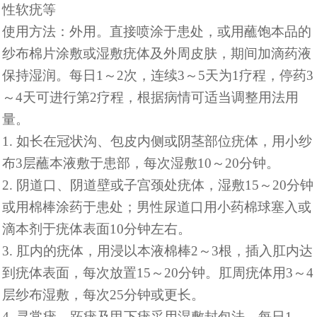
性软疣等
使用方法：外用。直接喷涂于患处，或用蘸饱本品的
纱布棉片涂敷或湿敷疣体及外周皮肤，期间加滴药液
保持湿润。每日
1～2次，连续3～5天为1疗程，停药3
～4天可进行第2疗程，根据病情可适当调整用法用
量。
1. 如长在冠状沟、包皮内侧或阴茎部位疣体，用小纱
布3层蘸本液敷于患部，每次湿敷10～20分钟。
2. 阴道口、阴道壁或子宫颈处疣体，湿敷15～20分钟
或用棉棒涂药于患处；男性尿道口用小药棉球塞入或
滴本剂于疣体表面10分钟左右。
3. 肛内的疣体，用浸以本液棉棒2～3根，插入肛内达
到疣体表面，每次放置15～20分钟。肛周疣体用3～4
层纱布湿敷，每次25分钟或更长。
4. 寻常疣、跖疣及甲下疣采用湿敷封包法，每日1