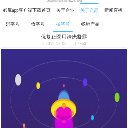
合肥弥高医药科技有限公司-必赢app客户端下载
必赢app客户端下载首页
关于企业
新闻直播
关于产品
消字号
妆字号
械字号
畅销产品
在线咨询
资料下载
在线留言
优复止医用清疣凝露
必赢app客户端下载的人才招聘
2018-12-03
7953