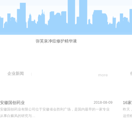
弥芙泉净痘修护精华液
企业新闻
more
安徽国创药业
16
2018-08-09
安徽国创药业有限公司位于安徽省会胜利广场，是国内最早的一家专业
昨天
从事白癜风的研究与…
这些