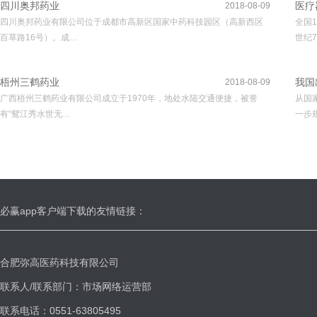
四川奥邦药业
医疗
2018-08-09
四川奥邦药业有限公司位于成都市高新区国家中药科技园区（高新西区
全国
百草路16号）。成…
世纪7
梧州三鹤药业
我国
2018-08-09
广西梧州三鹤药业有限公司成立于1970年，地处水陆交通便捷，被誉
从国
有“鸳江秀水世无…
一步
必赢app客户端下载的友情链接：
合肥弥高医药科技有限公司
联系人/联系部门：市场网络运营部
联系电话：0551-63805495