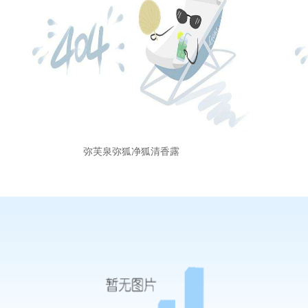
弥芙泉弥狐净狐清香露