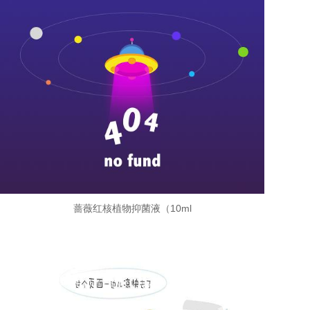
蔷薇红核植物抑菌液（10ml