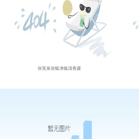
弥芙泉弥狐净狐清香露