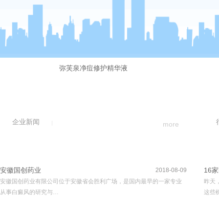
弥芙泉净痘修护精华液
企业新闻
more
安徽国创药业
16
2018-08-09
安徽国创药业有限公司位于安徽省会胜利广场，是国内最早的一家专业
昨天
从事白癜风的研究与…
这些