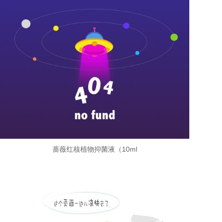
蔷薇红核植物抑菌液（10ml