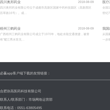
四川奥邦药业
医疗
2018-08-09
四川奥邦药业有限公司位于成都市高新区国家中药科技园区（高新西区
全国
百草路16号）。成…
世纪7
梧州三鹤药业
我国
2018-08-09
广西梧州三鹤药业有限公司成立于1970年，地处水陆交通便捷，被誉
从国
有“鸳江秀水世无…
一步
必赢app客户端下载的友情链接：
合肥弥高医药科技有限公司
联系人/联系部门：市场网络运营部
联系电话：0551-63805495