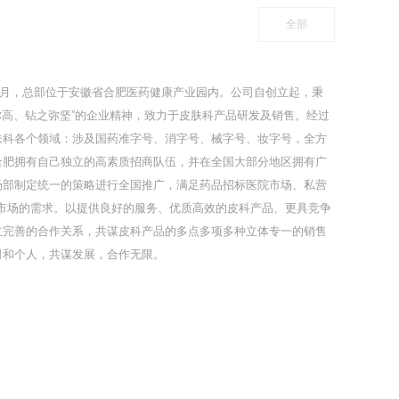
全部
年5月，总部位于安徽省合肥医药健康产业园内。公司自创立起，秉
之弥高、钻之弥坚”的企业精神，致力于皮肤科产品研发及销售。经过
肤科各个领域：涉及国药准字号、消字号、械字号、妆字号，全方
合肥拥有自己独立的高素质招商队伍，并在全国大部分地区拥有广
场部制定统一的策略进行全国推广，满足药品招标医院市场、私营
线市场的需求。以提供良好的服务、优质高效的皮科产品、更具竞争
立完善的合作关系，共谋皮科产品的多点多项多种立体专一的销售
司和个人，共谋发展，合作无限。