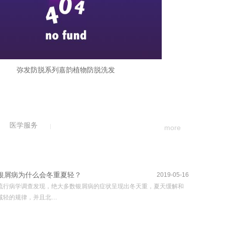
弥发防脱系列嘉韵植物防脱洗发
医学服务
more
银屑病为什么会冬重夏轻？
2019-05-16
流行病学调查发现，绝大多数银屑病的症状呈现出冬天重，夏天缓解和
减轻的规律，并且北…