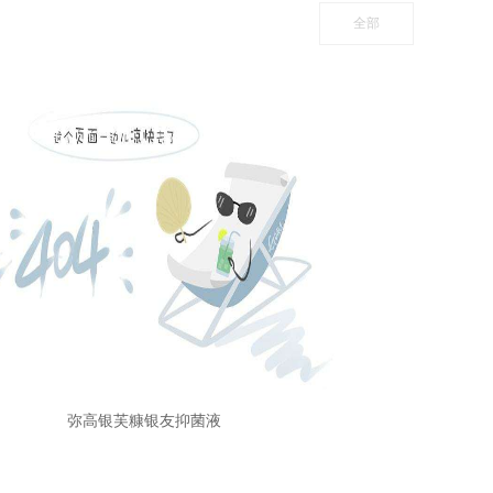
全部
弥高银芙糠银友抑菌液