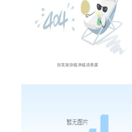
弥芙泉弥狐净狐清香露