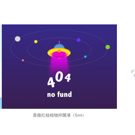
蔷薇红核植物抑菌液（5ml）