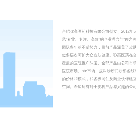
合肥弥高医药科技有限公司创立于2012
承“专业、专注、高效”的企业理念与“仰
团队多年的不断努力，目前产品涵盖了皮
位多层次呵护大众皮肤健康。弥高医药在
覆盖的医院推广队伍。全部产品由公司市
医院市场、otc市场、皮科诊所门诊部各
的价格和模式，和各界同仁及商业伙伴建
空间。希望所有对于皮科产品感兴趣的公