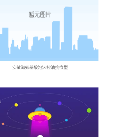
安敏滋氨基酸泡沫控油抗痘型