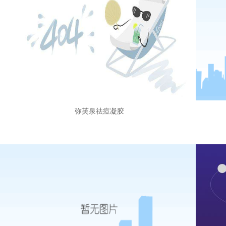
弥芙泉祛痘凝胶