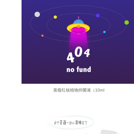
蔷薇红核植物抑菌液（10ml