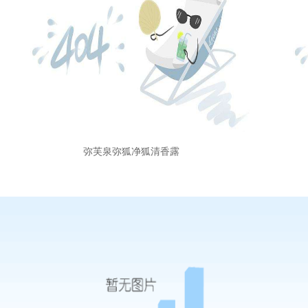
弥芙泉弥狐净狐清香露