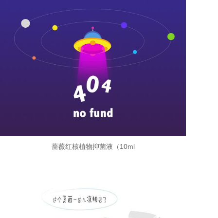
蔷薇红核植物抑菌液（10ml