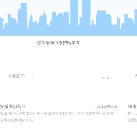
弥芙泉净痘修护精华液
企业新闻
more
安徽国创药业
16
2018-08-09
安徽国创药业有限公司位于安徽省会胜利广场，是国内最早的一家专业
昨天
从事白癜风的研究与…
这些