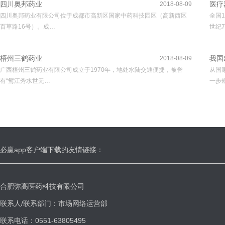
四川奥邦药业
医疗
2018-08-09
四川奥邦药业有限公司位于成都市高新区国家中药科技园区（高新西区
全国
百草路16号）。成…
世纪7
梧州三鹤药业
我国
2018-08-09
广西梧州三鹤药业有限公司成立于1970年，地处水陆交通便捷，被誉
从国
有“鸳江秀水世无…
一步
必赢app客户端下载的友情链接：
合肥弥高医药科技有限公司
联系人/联系部门：市场网络运营部
联系电话：0551-63805495