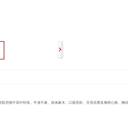
瘀阻所致中风中经络，半身不遂、肢体麻木、口眼歪斜、舌强语謇及胸痹心痛、胸