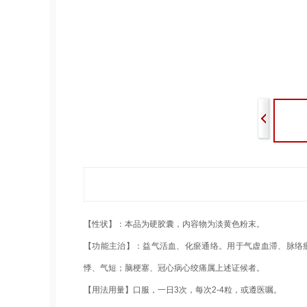
【性状】：本品为硬胶囊，内容物为淡黄色粉末。
【功能主治】：益气活血、化瘀通络。用于气虚血滞、脉络
悸、气短；脑梗塞、冠心病心绞痛属上述证候者。
【用法用量】口服，一日3次，每次2-4粒，或遵医嘱。