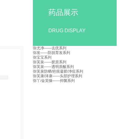
药品展示
DRUG DISPLAY
弥尤净——去疣系列
弥发——防脱育发系列
弥宝宝系列
弥芙泉——胶原系列
弥芙泉——透明质酸系列
弥芙泉防晒/疤痕凝胶/净痘系列
弥芙康/泽康——头部护理系列
弥丫/金芙慷——抑菌系列