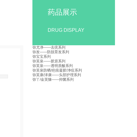
药品展示
DRUG DISPLAY
弥尤净——去疣系列
弥发——防脱育发系列
弥宝宝系列
弥芙泉——胶原系列
弥芙泉——透明质酸系列
弥芙泉防晒/疤痕凝胶/净痘系列
弥芙康/泽康——头部护理系列
弥丫/金芙慷——抑菌系列