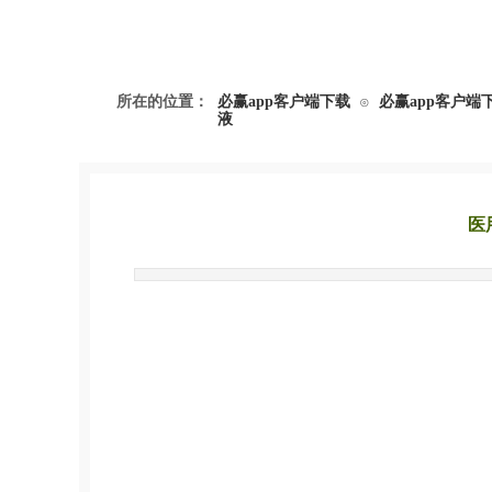
所在的位置：
必赢app客户端下载
必赢app客户端
⊙
液
医
发