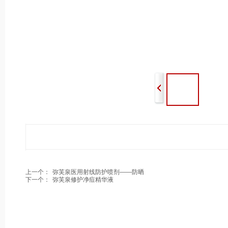
上一个：
弥芙泉医用射线防护喷剂——防晒
下一个：
弥芙泉修护净痘精华液