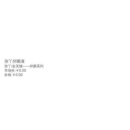
弥丫抑菌液
弥丫/金芙慷——抑菌系列
市场价:
￥0.00
价格:
￥0.00