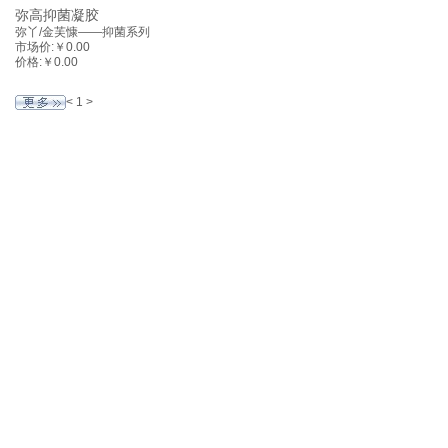
弥高抑菌凝胶
弥丫/金芙慷——抑菌系列
市场价:
￥0.00
价格:
￥0.00
<
1
>