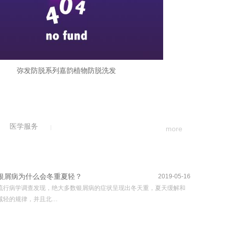
弥发防脱系列嘉韵植物防脱洗发
医学服务
more
银屑病为什么会冬重夏轻？
2019-05-16
流行病学调查发现，绝大多数银屑病的症状呈现出冬天重，夏天缓解和
减轻的规律，并且北…