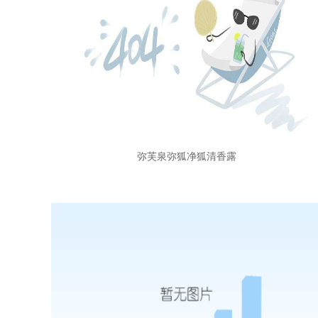
弥芙泉弥狐净狐清香露