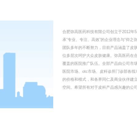
合肥弥高医药科技有限公司创立于2012
承“专业、专注、高效”的企业理念与“仰
团队多年的不断努力，目前产品涵盖了皮
位多层次呵护大众皮肤健康。弥高医药在
覆盖的医院推广队伍。全部产品由公司市
医院市场、otc市场、皮科诊所门诊部各
的价格和模式，和各界同仁及商业伙伴建
空间。希望所有对于皮科产品感兴趣的公