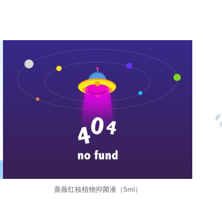
蔷薇红核植物抑菌液（5ml）