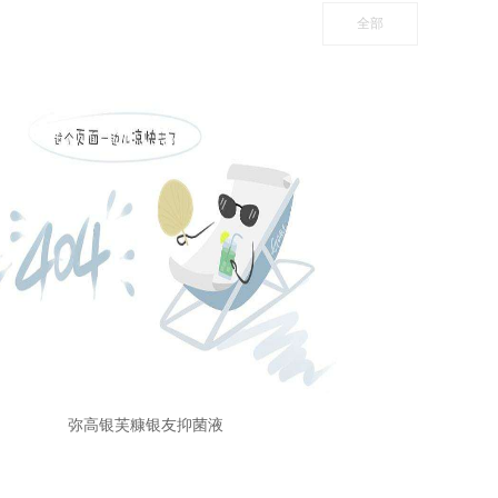
全部
弥高银芙糠银友抑菌液