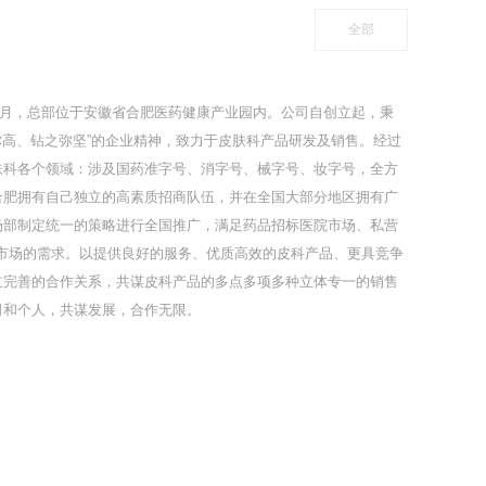
全部
年5月，总部位于安徽省合肥医药健康产业园内。公司自创立起，秉
之弥高、钻之弥坚”的企业精神，致力于皮肤科产品研发及销售。经过
肤科各个领域：涉及国药准字号、消字号、械字号、妆字号，全方
合肥拥有自己独立的高素质招商队伍，并在全国大部分地区拥有广
场部制定统一的策略进行全国推广，满足药品招标医院市场、私营
线市场的需求。以提供良好的服务、优质高效的皮科产品、更具竞争
立完善的合作关系，共谋皮科产品的多点多项多种立体专一的销售
司和个人，共谋发展，合作无限。