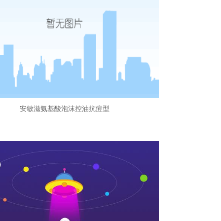
安敏滋氨基酸泡沫控油抗痘型