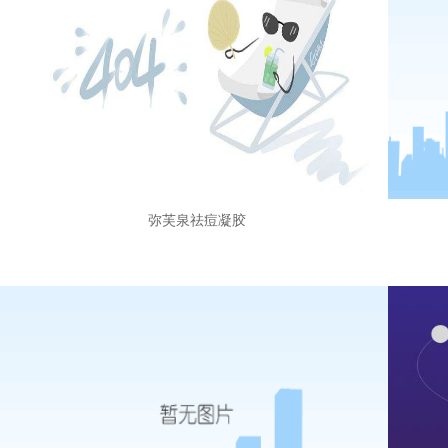
弥芙泉祛痘凝胶