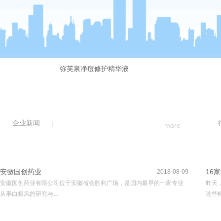
弥芙泉净痘修护精华液
企业新闻
more
安徽国创药业
16
2018-08-09
安徽国创药业有限公司位于安徽省会胜利广场，是国内最早的一家专业
昨天
从事白癜风的研究与…
这些