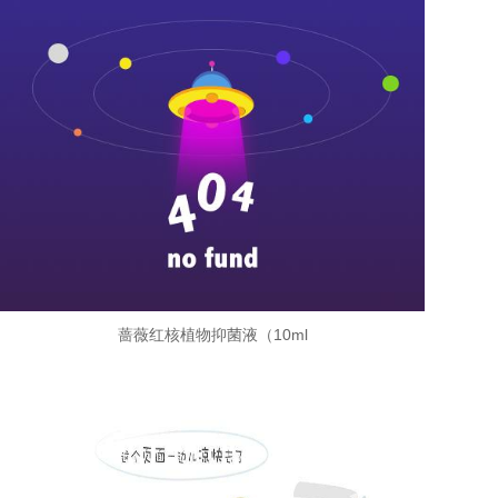
蔷薇红核植物抑菌液（10ml