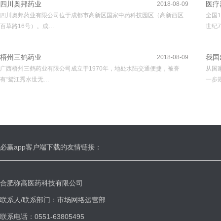
四川奥邦药业
医疗
2018-08-09
四川奥邦药业有限公司位于成都市高新区国家中药科技园区（高新西区
全国
百草路16号）。成…
世纪7
梧州三鹤药业
我国
2018-08-09
广西梧州三鹤药业有限公司成立于1970年，地处水陆交通便捷，被誉
从国
有“鸳江秀水世无…
一步
必赢app客户端下载的友情链接：
合肥弥高医药科技有限公司
联系人/联系部门：市场网络运营部
联系电话：0551-63805495