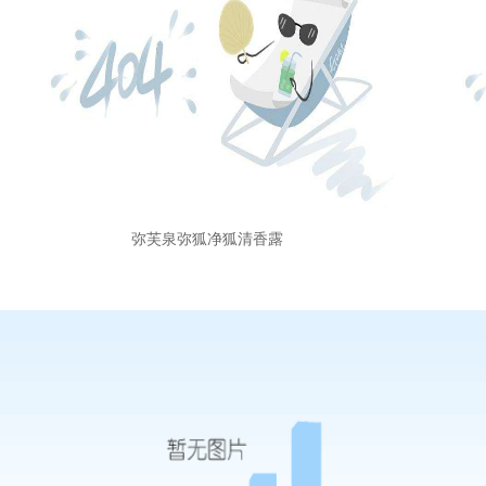
弥芙泉弥狐净狐清香露