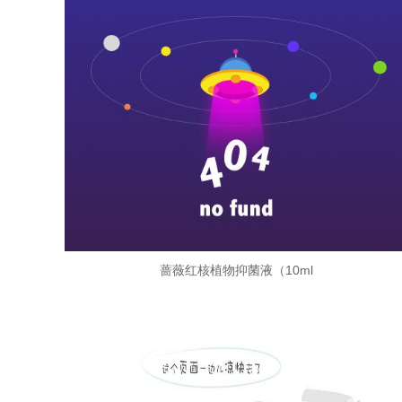
蔷薇红核植物抑菌液（10ml