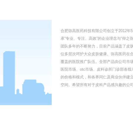
合肥弥高医药科技有限公司创立于2012
承“专业、专注、高效”的企业理念与“仰
团队多年的不断努力，目前产品涵盖了皮
位多层次呵护大众皮肤健康。弥高医药在
覆盖的医院推广队伍。全部产品由公司市
医院市场、otc市场、皮科诊所门诊部各
的价格和模式，和各界同仁及商业伙伴建
空间。希望所有对于皮科产品感兴趣的公