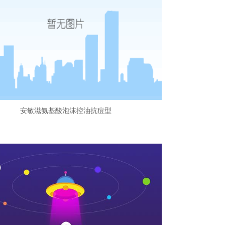
安敏滋氨基酸泡沫控油抗痘型