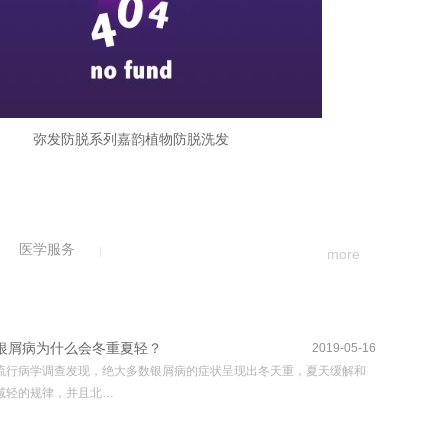
弥发防脱系列嘉韵植物防脱洗发
医学服务
more
银屑病为什么会冬重夏轻？
2019-05-16
流行病学调查发现，绝大多数银屑病的症状呈现出冬天重，夏天缓解和
减轻的规律，并且北…