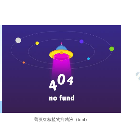
蔷薇红核植物抑菌液（5ml）