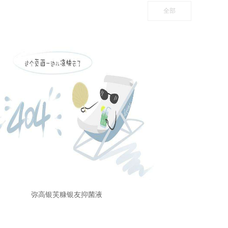
全部
弥高银芙糠银友抑菌液