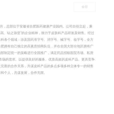
全部
年5月，总部位于安徽省合肥医药健康产业园内。公司自创立起，秉
之弥高、钻之弥坚”的企业精神，致力于皮肤科产品研发及销售。经过
肤科各个领域：涉及国药准字号、消字号、械字号、妆字号，全方
合肥拥有自己独立的高素质招商队伍，并在全国大部分地区拥有广
场部制定统一的策略进行全国推广，满足药品招标医院市场、私营
线市场的需求。以提供良好的服务、优质高效的皮科产品、更具竞争
立完善的合作关系，共谋皮科产品的多点多项多种立体专一的销售
司和个人，共谋发展，合作无限。