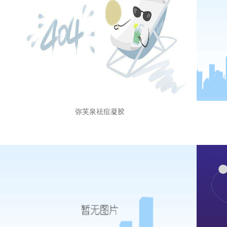
弥芙泉祛痘凝胶