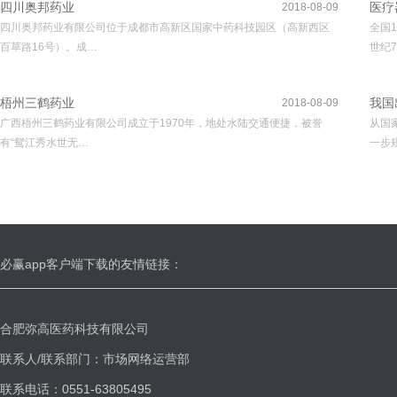
四川奥邦药业
医疗
2018-08-09
四川奥邦药业有限公司位于成都市高新区国家中药科技园区（高新西区
全国
百草路16号）。成…
世纪7
梧州三鹤药业
我国
2018-08-09
广西梧州三鹤药业有限公司成立于1970年，地处水陆交通便捷，被誉
从国
有“鸳江秀水世无…
一步
必赢app客户端下载的友情链接：
合肥弥高医药科技有限公司
联系人/联系部门：市场网络运营部
联系电话：0551-63805495