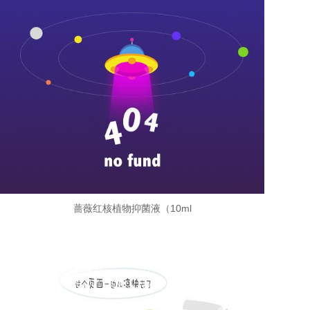
蔷薇红核植物抑菌液（10ml