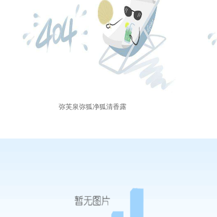
弥芙泉弥狐净狐清香露