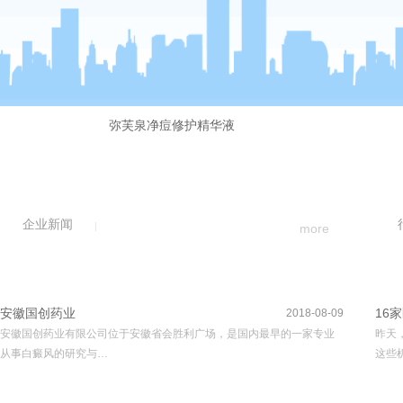
弥芙泉净痘修护精华液
企业新闻
more
安徽国创药业
16
2018-08-09
安徽国创药业有限公司位于安徽省会胜利广场，是国内最早的一家专业
昨天
从事白癜风的研究与…
这些