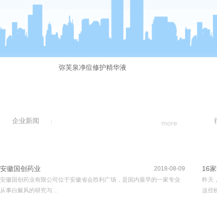
弥芙泉净痘修护精华液
企业新闻
more
安徽国创药业
16
2018-08-09
安徽国创药业有限公司位于安徽省会胜利广场，是国内最早的一家专业
昨天
从事白癜风的研究与…
这些