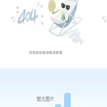
弥芙泉弥狐净狐清香露