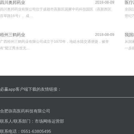
四川奥邦药业
医疗
2018-08-09
四川奥邦药业有限公司位于成都市高新区国家中药科技园区（高新西区
全国
百草路16号）。成…
世纪7
梧州三鹤药业
我国
2018-08-09
广西梧州三鹤药业有限公司成立于1970年，地处水陆交通便捷，被誉
从国
有“鸳江秀水世无…
一步
必赢app客户端下载的友情链接：
合肥弥高医药科技有限公司
联系人/联系部门：市场网络运营部
联系电话：0551-63805495