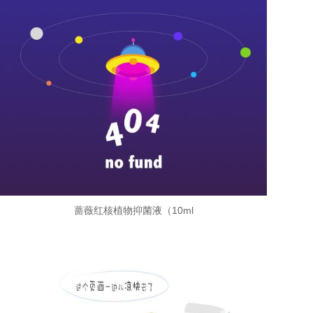
蔷薇红核植物抑菌液（10ml