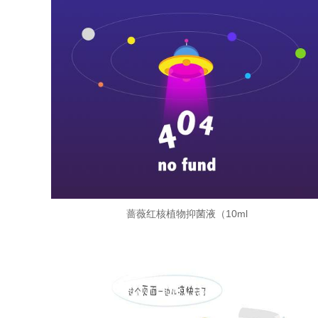
蔷薇红核植物抑菌液（10ml