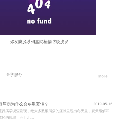
弥发防脱系列嘉韵植物防脱洗发
医学服务
more
银屑病为什么会冬重夏轻？
2019-05-16
流行病学调查发现，绝大多数银屑病的症状呈现出冬天重，夏天缓解和
减轻的规律，并且北…