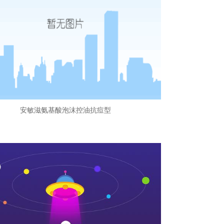
安敏滋氨基酸泡沫控油抗痘型