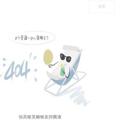
全部
弥高银芙糠银友抑菌液