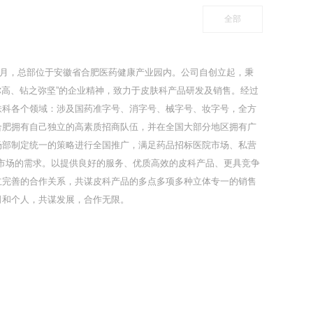
全部
年5月，总部位于安徽省合肥医药健康产业园内。公司自创立起，秉
之弥高、钻之弥坚”的企业精神，致力于皮肤科产品研发及销售。经过
肤科各个领域：涉及国药准字号、消字号、械字号、妆字号，全方
合肥拥有自己独立的高素质招商队伍，并在全国大部分地区拥有广
场部制定统一的策略进行全国推广，满足药品招标医院市场、私营
线市场的需求。以提供良好的服务、优质高效的皮科产品、更具竞争
立完善的合作关系，共谋皮科产品的多点多项多种立体专一的销售
司和个人，共谋发展，合作无限。