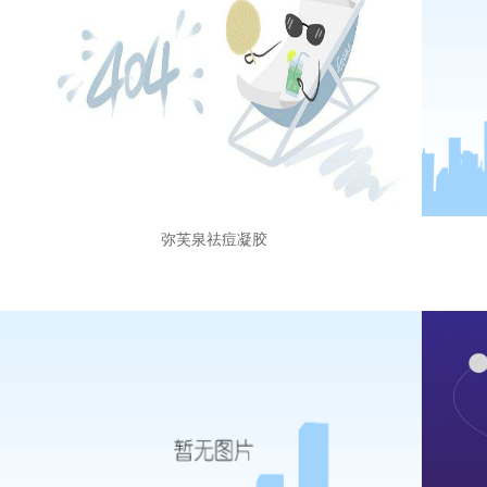
弥芙泉祛痘凝胶