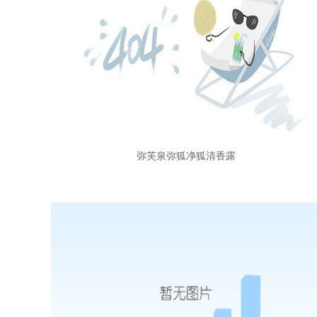
弥芙泉弥狐净狐清香露