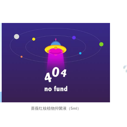
蔷薇红核植物抑菌液（5ml）