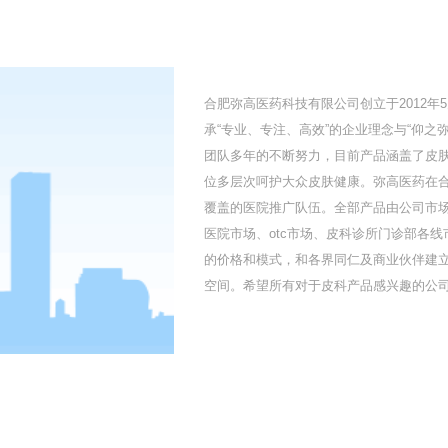
合肥弥高医药科技有限公司创立于2012
承“专业、专注、高效”的企业理念与“仰
团队多年的不断努力，目前产品涵盖了皮
位多层次呵护大众皮肤健康。弥高医药在
覆盖的医院推广队伍。全部产品由公司市
医院市场、otc市场、皮科诊所门诊部各
的价格和模式，和各界同仁及商业伙伴建
空间。希望所有对于皮科产品感兴趣的公