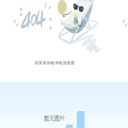
弥芙泉弥狐净狐清香露