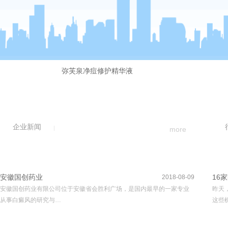
弥芙泉净痘修护精华液
企业新闻
more
安徽国创药业
16
2018-08-09
安徽国创药业有限公司位于安徽省会胜利广场，是国内最早的一家专业
昨天
从事白癜风的研究与…
这些