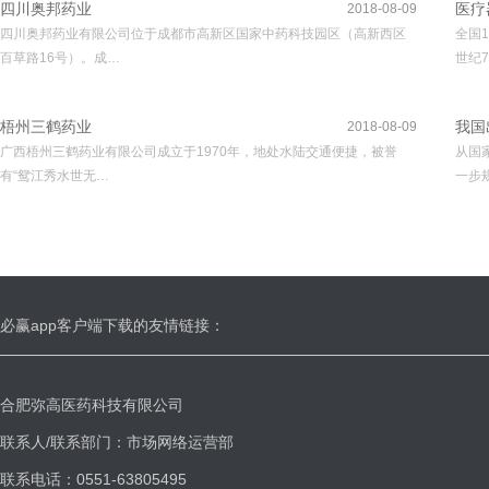
四川奥邦药业
医疗
2018-08-09
四川奥邦药业有限公司位于成都市高新区国家中药科技园区（高新西区
全国
百草路16号）。成…
世纪7
梧州三鹤药业
我国
2018-08-09
广西梧州三鹤药业有限公司成立于1970年，地处水陆交通便捷，被誉
从国
有“鸳江秀水世无…
一步
必赢app客户端下载的友情链接：
合肥弥高医药科技有限公司
联系人/联系部门：市场网络运营部
联系电话：0551-63805495