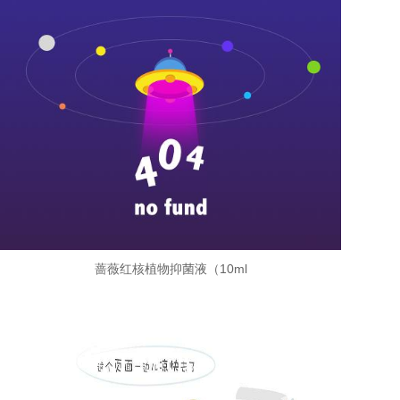
蔷薇红核植物抑菌液（10ml